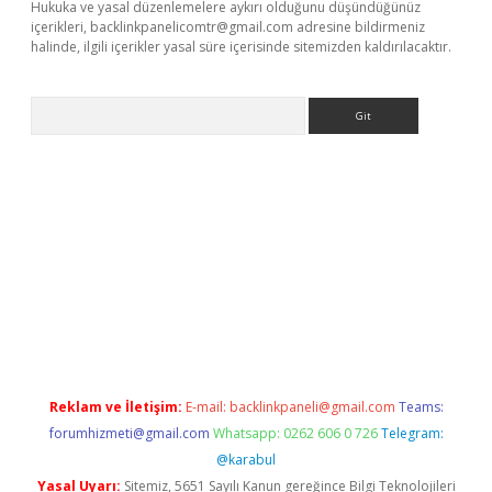
Hukuka ve yasal düzenlemelere aykırı olduğunu düşündüğünüz
içerikleri,
backlinkpanelicomtr@gmail.com
adresine bildirmeniz
halinde, ilgili içerikler yasal süre içerisinde sitemizden kaldırılacaktır.
Arama
xper.xyz
elexbet en iyi bahis sitesi
Reklam ve İletişim:
E-mail:
backlinkpaneli@gmail.com
Teams:
forumhizmeti@gmail.com
Whatsapp: 0262 606 0 726
Telegram:
@karabul
Yasal Uyarı:
Sitemiz, 5651 Sayılı Kanun gereğince Bilgi Teknolojileri