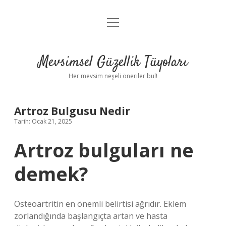
menüyü
Anasayfa
aç
Gizlilik Politikası
Mevsimsel Güzellik Tüyoları
Yasal Uyarı
Her mevsim neşeli öneriler bul!
Hakkımızda
Artroz Bulgusu Nedir
Tarih: Ocak 21, 2025
Artroz bulguları ne
demek?
Osteoartritin en önemli belirtisi ağrıdır. Eklem
zorlandığında başlangıçta artan ve hasta