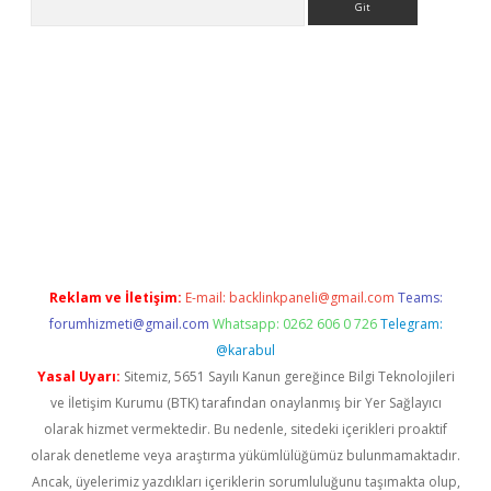
riş
betexper.xyz
elexbet en iyi bahis sitesi
Reklam ve İletişim:
E-mail:
backlinkpaneli@gmail.com
Teams:
forumhizmeti@gmail.com
Whatsapp: 0262 606 0 726
Telegram:
@karabul
Yasal Uyarı:
Sitemiz, 5651 Sayılı Kanun gereğince Bilgi Teknolojileri
ve İletişim Kurumu (BTK) tarafından onaylanmış bir Yer Sağlayıcı
olarak hizmet vermektedir. Bu nedenle, sitedeki içerikleri proaktif
olarak denetleme veya araştırma yükümlülüğümüz bulunmamaktadır.
Ancak, üyelerimiz yazdıkları içeriklerin sorumluluğunu taşımakta olup,