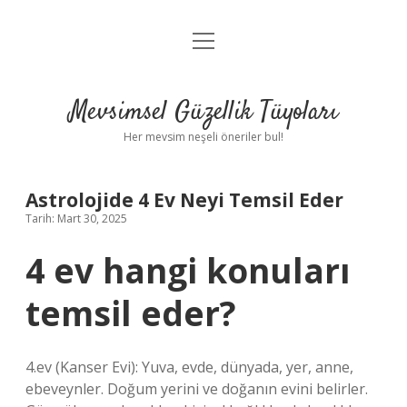
menüyü
Anasayfa
aç
Gizlilik Politikası
Mevsimsel Güzellik Tüyoları
Yasal Uyarı
Her mevsim neşeli öneriler bul!
Hakkımızda
Astrolojide 4 Ev Neyi Temsil Eder
Tarih: Mart 30, 2025
4 ev hangi konuları
temsil eder?
4.ev (Kanser Evi): Yuva, evde, dünyada, yer, anne,
ebeveynler. Doğum yerini ve doğanın evini belirler.