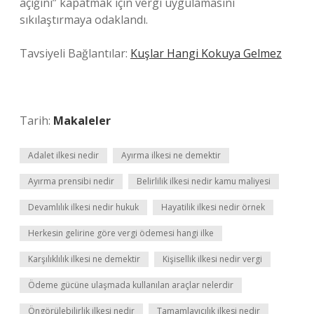
açığını” kapatmak için vergi uygulamasını
sıkılaştırmaya odaklandı.
Tavsiyeli Bağlantılar:
Kuşlar Hangi Kokuya Gelmez
Tarih:
Makaleler
Adalet ilkesi nedir
Ayırma ilkesi ne demektir
Ayırma prensibi nedir
Belirlilik ilkesi nedir kamu maliyesi
Devamlılık ilkesi nedir hukuk
Hayatilik ilkesi nedir örnek
Herkesin gelirine göre vergi ödemesi hangi ilke
Karşılıklılık ilkesi ne demektir
Kişisellik ilkesi nedir vergi
Ödeme gücüne ulaşmada kullanılan araçlar nelerdir
Öngörülebilirlik ilkesi nedir
Tamamlayıcılık ilkesi nedir