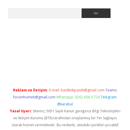
Arama
xper.xyz
elexbet en iyi bahis sitesi
Reklam ve İletişim:
E-mail:
backlinkpaneli@gmail.com
Teams:
forumhizmeti@gmail.com
Whatsapp: 0262 606 0 726
Telegram:
@karabul
Yasal Uyarı:
Sitemiz, 5651 Sayılı Kanun gereğince Bilgi Teknolojileri
ve İletişim Kurumu (BTK) tarafından onaylanmış bir Yer Sağlayıcı
olarak hizmet vermektedir. Bu nedenle, sitedeki içerikleri proaktif