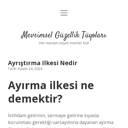
menüyü
Anasayfa
aç
Gizlilik Politikası
Mevsimsel Güzellik Tüyoları
Yasal Uyarı
Her mevsim neşeli öneriler bul!
Hakkımızda
Ayrıştırma Ilkesi Nedir
Tarih: Kasım 24, 2024
Ayırma ilkesi ne
demektir?
İstihdam gelirinin, sermaye gelirine kıyasla
korunması gerektiği varsayımına dayanan ayırma