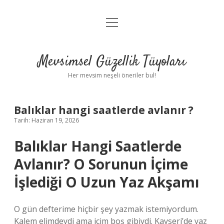
menüyü
Anasayfa
aç
Gizlilik Politikası
Mevsimsel Güzellik Tüyoları
Yasal Uyarı
Her mevsim neşeli öneriler bul!
Hakkımızda
Balıklar hangi saatlerde avlanır ?
Tarih: Haziran 19, 2026
Balıklar Hangi Saatlerde
Avlanır? O Sorunun İçime
İşlediği O Uzun Yaz Akşamı
O gün defterime hiçbir şey yazmak istemiyordum.
Kalem elimdeydi ama içim boş gibiydi. Kayseri’de yaz