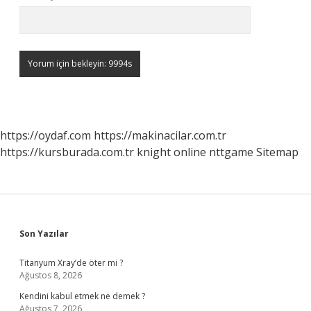
https://oydaf.com
https://makinacilar.com.tr
https://kursburada.com.tr
knight online
nttgame
Sitemap
Sidebar
Son Yazılar
Titanyum Xray’de öter mi ?
Ağustos 8, 2026
Kendini kabul etmek ne demek ?
Ağustos 7, 2026