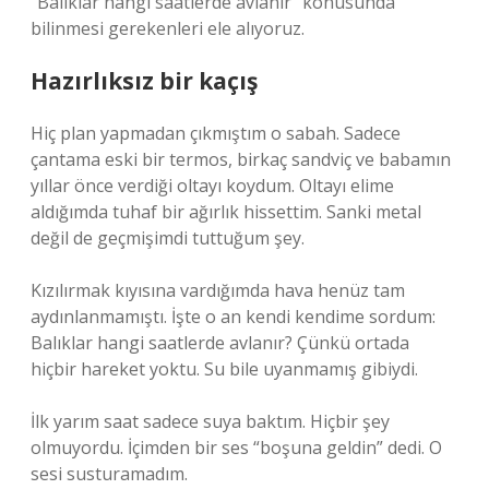
“Balıklar hangi saatlerde avlanır” konusunda
bilinmesi gerekenleri ele alıyoruz.
Hazırlıksız bir kaçış
Hiç plan yapmadan çıkmıştım o sabah. Sadece
çantama eski bir termos, birkaç sandviç ve babamın
yıllar önce verdiği oltayı koydum. Oltayı elime
aldığımda tuhaf bir ağırlık hissettim. Sanki metal
değil de geçmişimdi tuttuğum şey.
Kızılırmak kıyısına vardığımda hava henüz tam
aydınlanmamıştı. İşte o an kendi kendime sordum:
Balıklar hangi saatlerde avlanır? Çünkü ortada
hiçbir hareket yoktu. Su bile uyanmamış gibiydi.
İlk yarım saat sadece suya baktım. Hiçbir şey
olmuyordu. İçimden bir ses “boşuna geldin” dedi. O
sesi susturamadım.