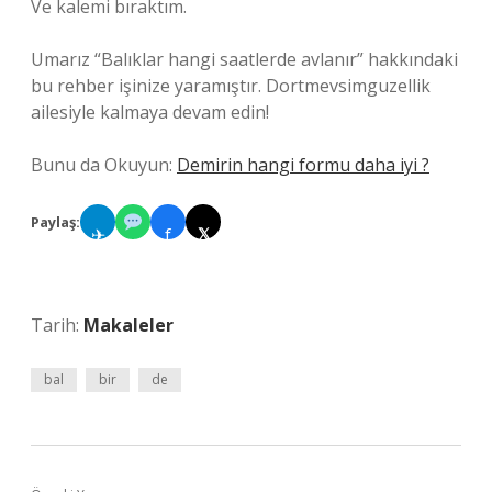
Ve kalemi bıraktım.
Umarız “Balıklar hangi saatlerde avlanır” hakkındaki
bu rehber işinize yaramıştır. Dortmevsimguzellik
ailesiyle kalmaya devam edin!
Bunu da Okuyun:
Demirin hangi formu daha iyi ?
Paylaş:
✈
f
𝕏
Tarih:
Makaleler
bal
bir
de