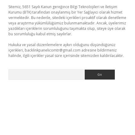
Sitemiz, 5651 Sayılı Kanun gereğince Bilgi Teknolojileri ve İletişim
Kurumu (BTK) tarafından onaylanmış bir Yer Sağlayıcı olarak hizmet
vermektedir. Bu nedenle, sitedeki içerikleri proaktif olarak denetleme
veya araştırma yükümlülüğümüz bulunmamaktadır. Ancak, üyelerimiz
yazdıkları içeriklerin sorumluluğunu taşımakta olup, siteye üye olarak
bu sorumluluğu kabul etmiş sayılırlar.
Hukuka ve yasal düzenlemelere aykırı olduğunu düşündüğünüz
içerikleri,
backlinkpanelicomtr@gmail.com
adresine bildirmeniz
halinde, ilgili içerikler yasal süre içerisinde sitemizden kaldırılacaktır.
Arama
er.xyz
elexbet en iyi bahis sitesi