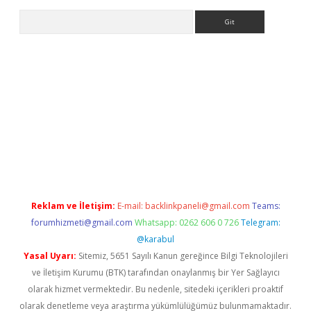
Arama
per.xyz
elexbet en iyi bahis sitesi
Reklam ve İletişim:
E-mail:
backlinkpaneli@gmail.com
Teams:
forumhizmeti@gmail.com
Whatsapp: 0262 606 0 726
Telegram:
@karabul
Yasal Uyarı:
Sitemiz, 5651 Sayılı Kanun gereğince Bilgi Teknolojileri
ve İletişim Kurumu (BTK) tarafından onaylanmış bir Yer Sağlayıcı
olarak hizmet vermektedir. Bu nedenle, sitedeki içerikleri proaktif
olarak denetleme veya araştırma yükümlülüğümüz bulunmamaktadır.