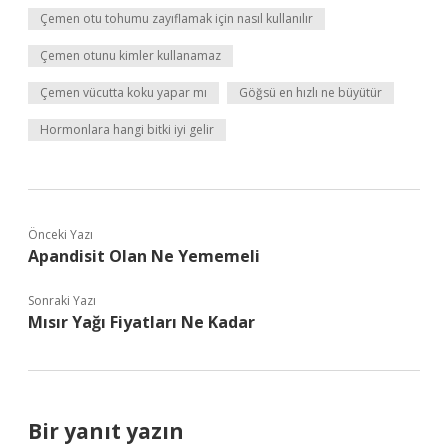
Çemen otu tohumu zayıflamak için nasıl kullanılır
Çemen otunu kimler kullanamaz
Çemen vücutta koku yapar mı
Göğsü en hızlı ne büyütür
Hormonlara hangi bitki iyi gelir
Önceki Yazı
Apandisit Olan Ne Yememeli
Sonraki Yazı
Mısır Yağı Fiyatları Ne Kadar
Bir yanıt yazın