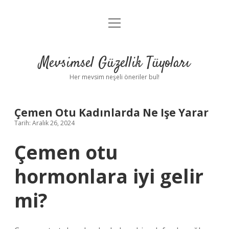
menüyü
Anasayfa
aç
Gizlilik Politikası
Mevsimsel Güzellik Tüyoları
Yasal Uyarı
Her mevsim neşeli öneriler bul!
Hakkımızda
Çemen Otu Kadınlarda Ne Işe Yarar
Tarih: Aralık 26, 2024
Çemen otu
hormonlara iyi gelir
mi?