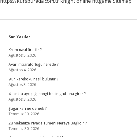
https://kursburada.com.tr
knight online
nttgame
Sitemap
Sidebar
Son Yazılar
Krom nasıl üretilir ?
Ağustos 5, 2026
Avar İmparatorluğu nerede ?
Ağustos 4, 2026
9’un karekökü nasıl bulunur ?
Ağustos 3, 2026
4. sınıfta ayçiçeği hangi besin grubuna girer ?
Ağustos 3, 2026
Şugar karı ne demek ?
Temmuz 30, 2026
28 Mekanize Piyade Tümeni Nereye Bağlıdır ?
Temmuz 30, 2026