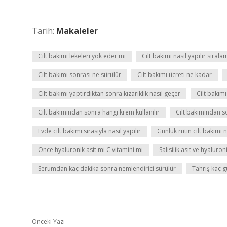
Tarih:
Makaleler
Cilt bakımı lekeleri yok eder mi
Cilt bakımı nasıl yapılır sırala
Cilt bakımı sonrası ne sürülür
Cilt bakımı ücreti ne kadar
Cilt bakımı yaptırdıktan sonra kızarıklık nasıl geçer
Cilt bakım
Cilt bakımından sonra hangi krem kullanılır
Cilt bakımından s
Evde cilt bakımı sırasıyla nasıl yapılır
Günlük rutin cilt bakımı n
Önce hyaluronik asit mi C vitamini mi
Salisilik asit ve hyaluroni
Serumdan kaç dakika sonra nemlendirici sürülür
Tahriş kaç 
Önceki Yazı