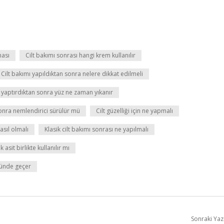
ması
Cilt bakımı sonrası hangi krem kullanılır
Cilt bakımı yapıldıktan sonra nelere dikkat edilmeli
ı yaptırdıktan sonra yüz ne zaman yıkanır
onra nemlendirici sürülür mü
Cilt güzelliği için ne yapmalı
asıl olmalı
Klasik cilt bakımı sonrası ne yapılmalı
k asit birlikte kullanılır mı
günde geçer
Sonraki Yaz