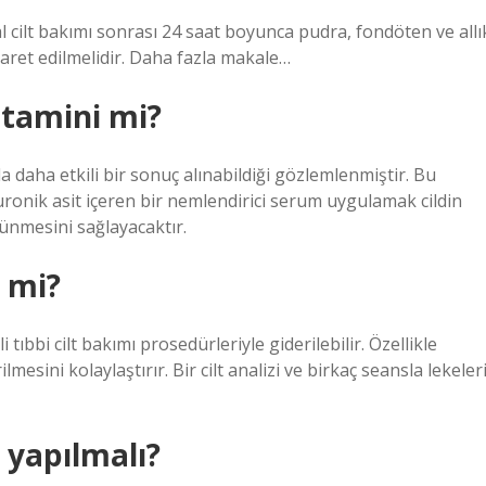
al cilt bakımı sonrası 24 saat boyunca pudra, fondöten ve allı
yaret edilmelidir. Daha fazla makale…
itamini mi?
nda daha etkili bir sonuç alınabildiği gözlemlenmiştir. Bu
ronik asit içeren bir nemlendirici serum uygulamak cildin
ünmesini sağlayacaktır.
r mi?
li tıbbi cilt bakımı prosedürleriyle giderilebilir. Özellikle
mesini kolaylaştırır. Bir cilt analizi ve birkaç seansla lekeler
e yapılmalı?