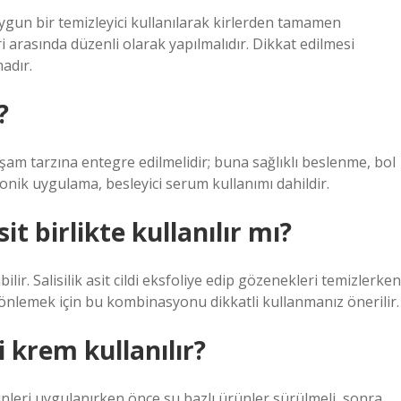
uygun bir temizleyici kullanılarak kirlerden tamamen
ri arasında düzenli olarak yapılmalıdır. Dikkat edilmesi
adır.
?
am tarzına entegre edilmelidir; buna sağlıklı beslenme, bol
tonik uygulama, besleyici serum kullanımı dahildir.
sit birlikte kullanılır mı?
abilir. Salisilik asit cildi eksfoliye edip gözenekleri temizlerken
ini önlemek için bu kombinasyonu dikkatli kullanmanız önerilir.
 krem kullanılır?
leri uygulanırken önce su bazlı ürünler sürülmeli, sonra