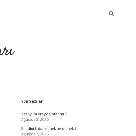
arı
Sidebar
Son Yazılar
i
hiltonbet giriş
ilbet giriş yap
ilbet.online
piabella giriş
betexpe
Titanyum Xray’de öter mi ?
Ağustos 8, 2026
Kendini kabul etmek ne demek ?
Ağustos 7, 2026