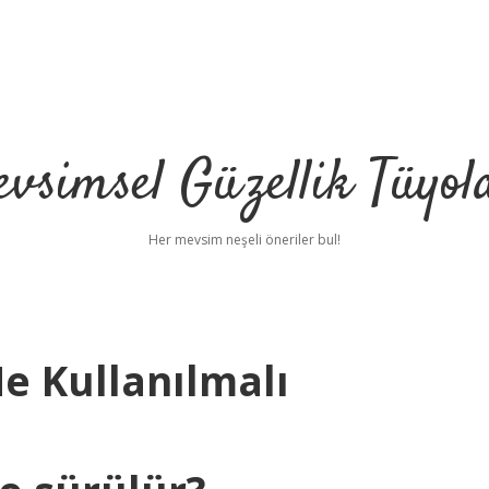
vsimsel Güzellik Tüyol
Her mevsim neşeli öneriler bul!
Ne Kullanılmalı
betc