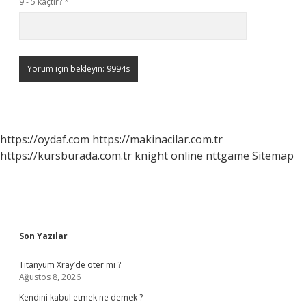
9 - 5 kaçtır?
*
https://oydaf.com
https://makinacilar.com.tr
https://kursburada.com.tr
knight online
nttgame
Sitemap
Sidebar
Son Yazılar
Titanyum Xray’de öter mi ?
Ağustos 8, 2026
Kendini kabul etmek ne demek ?