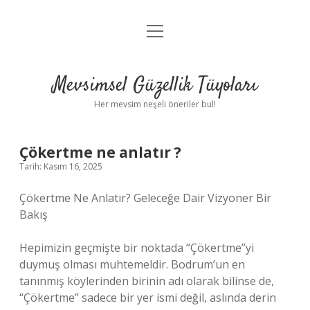
menüyü
Anasayfa
aç
Gizlilik Politikası
Mevsimsel Güzellik Tüyoları
Yasal Uyarı
Her mevsim neşeli öneriler bul!
Hakkımızda
Çökertme ne anlatır ?
Tarih: Kasım 16, 2025
Çökertme Ne Anlatır? Geleceğe Dair Vizyoner Bir
Bakış
Hepimizin geçmişte bir noktada “Çökertme”yi
duymuş olması muhtemeldir. Bodrum’un en
tanınmış köylerinden birinin adı olarak bilinse de,
“Çökertme” sadece bir yer ismi değil, aslında derin