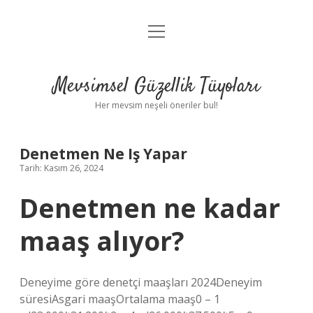
menüyü
Anasayfa
aç
Gizlilik Politikası
Mevsimsel Güzellik Tüyoları
Yasal Uyarı
Her mevsim neşeli öneriler bul!
Hakkımızda
Denetmen Ne Iş Yapar
Tarih: Kasım 26, 2024
Denetmen ne kadar
maaş alıyor?
Deneyime göre denetçi maaşları 2024Deneyim
süresiAsgari maaşOrtalama maaş0 – 1