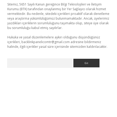
Sitemiz, 5651 Sayılı Kanun gereğince Bilgi Teknolojileri ve İletişim
Kurumu (BTK) tarafından onaylanmış bir Yer Sağlayıcı olarak hizmet
vermektedir. Bu nedenle, sitedeki içerikleri proaktif olarak denetleme
veya araştırma yükümlülüğümüz bulunmamaktadır. Ancak, üyelerimiz
yazdıkları içeriklerin sorumluluğunu taşımakta olup, siteye üye olarak
bu sorumluluğu kabul etmiş sayılırlar.
Hukuka ve yasal düzenlemelere aykırı olduğunu düşündüğünüz
içerikleri,
backlinkpanelicomtr@gmail.com
adresine bildirmeniz
halinde, ilgili içerikler yasal süre içerisinde sitemizden kaldırılacaktır.
Arama
xper.xyz
elexbet en iyi bahis sitesi