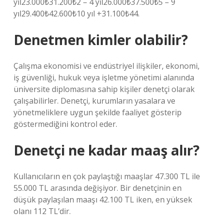
yıl23.000₺31.200₺2 – 4 yıl26.000₺37.500₺5 – 9
yıl29.400₺42.600₺10 yıl +31.100₺44.
Denetmen kimler olabilir?
Çalışma ekonomisi ve endüstriyel ilişkiler, ekonomi,
iş güvenliği, hukuk veya işletme yönetimi alanında
üniversite diplomasına sahip kişiler denetçi olarak
çalışabilirler. Denetçi, kurumların yasalara ve
yönetmeliklere uygun şekilde faaliyet gösterip
göstermediğini kontrol eder.
Denetçi ne kadar maaş alır?
Kullanıcıların en çok paylaştığı maaşlar 47.300 TL ile
55.000 TL arasında değişiyor. Bir denetçinin en
düşük paylaşılan maaşı 42.100 TL iken, en yüksek
olanı 112 TL’dir.