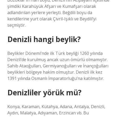
Bozoklar’ın Han boyu, Denizli’nin Acıpayam ilçesinde
şimdiki Karahüyük Afşarı ve Kumafşarı olarak
adlandırılan yerlere yerleşti. Beğdili boyu da
kendilerine yurt olarak Çivril-Işıklı ve Beydili’yi
seçmiştir.
Denizli hangi beylik?
Beylikler Dönemi’nde ilk Türk beyliği 1260 yılında
Denizli’de kurulmuş ancak uzun ömürlü olmamıştır.
Sahib Ataoğulları, Germiyanoğulları ve İnançoğulları
beylikleri bölgeye hakim olmuştur. Denizli ilk kez
1391 yılında Osmanlı İmparatorluğu’na katılmıştır.
Denizliler yörük mü?
Konya, Karaman, Kütahya, Adana, Antalya, Denizli,
Aydın, Malatya, Adıyaman, Erzincan vb. Bu