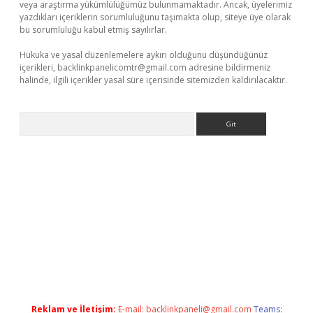
veya araştırma yükümlülüğümüz bulunmamaktadır. Ancak, üyelerimiz
yazdıkları içeriklerin sorumluluğunu taşımakta olup, siteye üye olarak
bu sorumluluğu kabul etmiş sayılırlar.
Hukuka ve yasal düzenlemelere aykırı olduğunu düşündüğünüz
içerikleri,
backlinkpanelicomtr@gmail.com
adresine bildirmeniz
halinde, ilgili içerikler yasal süre içerisinde sitemizden kaldırılacaktır.
Arama
exper.xyz
elexbet en iyi bahis sitesi
Reklam ve İletişim:
E-mail:
backlinkpaneli@gmail.com
Teams: