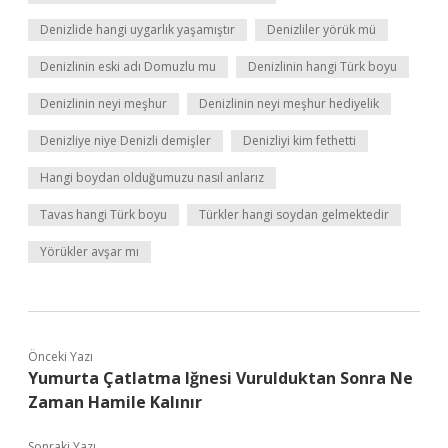
Denizlide hangi uygarlık yaşamıştır
Denizliler yörük mü
Denizlinin eski adı Domuzlu mu
Denizlinin hangi Türk boyu
Denizlinin neyi meşhur
Denizlinin neyi meşhur hediyelik
Denizliye niye Denizli demişler
Denizliyi kim fethetti
Hangi boydan olduğumuzu nasıl anlarız
Tavas hangi Türk boyu
Türkler hangi soydan gelmektedir
Yörükler avşar mı
Önceki Yazı
Yumurta Çatlatma Iğnesi Vurulduktan Sonra Ne
Zaman Hamile Kalınır
Sonraki Yazı