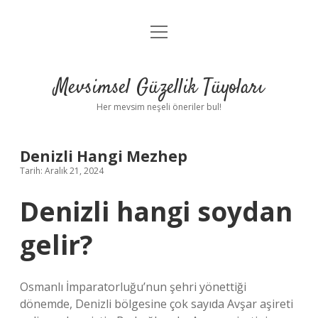
menüyü
Anasayfa
aç
Gizlilik Politikası
Mevsimsel Güzellik Tüyoları
Yasal Uyarı
Her mevsim neşeli öneriler bul!
Hakkımızda
Denizli Hangi Mezhep
Tarih: Aralık 21, 2024
Denizli hangi soydan
gelir?
Osmanlı İmparatorluğu’nun şehri yönettiği
dönemde, Denizli bölgesine çok sayıda Avşar aşireti