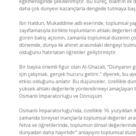
egemenliğinde şekillenmiştir. Bu süreç, İslam’ın il
daha çok dünyevi kazançlarla dengede tutmaya başl
İbn Haldun, Mukaddime adlı eserinde, toplumsal yapıl
zayıflamasıyla birlikte toplumların ahlaki değerleri
gören bakış açısının, zamanla toplumsal düzenin çökü
dönemde, dünya ile ahiret arasındaki dengeyi bulma
olduğunu hatırlatan öğretiler geliştirmiştir.
Bir başka önemli figür olan Al-Ghazali, “Dünyanın g
için çalışmak, gerçek huzuru getirir,” diyerek, bu ay
etkisi olduğunu anlatır. Bu düşünceler, özellikle d
yüksek ahlaki değerlerle yönlendirmeyi amaçlayan 
Osmanlı İmparatorluğu ve Dönüşüm
Osmanlı İmparatorluğu’nda, özellikle 16. yüzyıldan it
zamanda bireysel inançlarla toplumsal değerler aras
fetva ve öğretilerinde, toplumun dinsel değerlerin
dünyadan daha hayırlıdır” anlayışını toplumsal düze