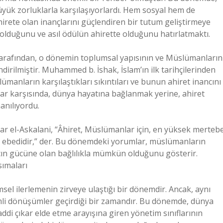
yük zorluklarla karşılaşıyorlardı. Hem sosyal hem de
hirete olan inançlarını güçlendiren bir tutum geliştirmeye
i olduğunu ve asıl ödülün ahirette olduğunu hatırlatmaktı.
 tarafından, o dönemin toplumsal yapısının ve Müslümanların
dirilmiştir. Muhammed b. İshak, İslam’ın ilk tarihçilerinden
ümanların karşılaştıkları sıkıntıları ve bunun ahiret inancını
klar karşısında, dünya hayatına bağlanmak yerine, ahiret
anılıyordu.
jar el-Askalani, “Âhiret, Müslümanlar için, en yüksek merteb
ise ebedidir,” der. Bu dönemdeki yorumlar, müslümanların
nancın gücüne olan bağlılıkla mümkün olduğunu gösterir.
sımaları
sel ilerlemenin zirveye ulaştığı bir dönemdir. Ancak, aynı
li dönüşümler geçirdiği bir zamandır. Bu dönemde, dünya
di çıkar elde etme arayışına giren yönetim sınıflarının