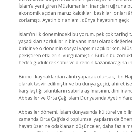
İslam’a yeni giren Müslümanlar, inançları uğruna bü
ekonomik açıdan maruz kaldıkları baskılar, onları â
zorlamıştı. Ayetin bir anlamı, dünya hayatının geçic
İslam’ın ilk dönemindeki bu yorum, pek çok tarihçi
yaşadıkları zorlukların bir yansıması olarak değerlen
biridir ve o dönemin sosyal yapısını açıklarken, Müsl
pekiştiren etkilerini vurgulamıştır. Bütün bu zorlu
hedefi güdülerek sabır ve direncin kazanılacağına in
Birincil kaynaklardan alıntı yapacak olursak, İbn Ha
olarak tasvir edilmiştir ve bu dünya geçici, ahiret 
karşılaştığı sıkıntıların sabırla aşılmasının, dini i
Abbasiler ve Orta Çağ İslam Dünyasında Ayetin Yan
Abbasiler dönemi, İslam dünyasında kültürel ve bilim
zamanda Orta Çağ’daki toplumsal yapıların da önem
hayatı üzerine odaklanan düşünceler, daha fazla mad