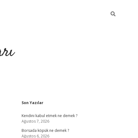
arı
Sidebar
Son Yazılar
tci
hiltonbet giriş
ilbet giriş yap
ilbet.online
piabella giriş
betex
Kendini kabul etmek ne demek ?
Ağustos 7, 2026
Borsada köpük ne demek ?
Ağustos 6, 2026