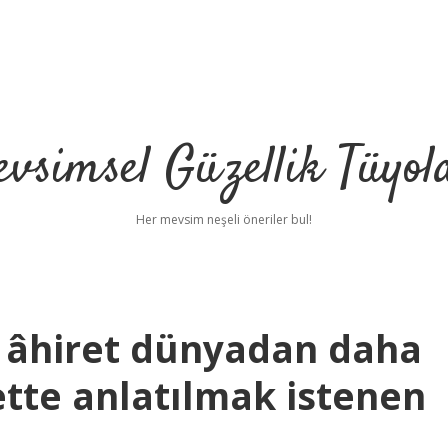
vsimsel Güzellik Tüyol
Her mevsim neşeli öneriler bul!
n âhiret dünyadan daha
be
yette anlatılmak istenen