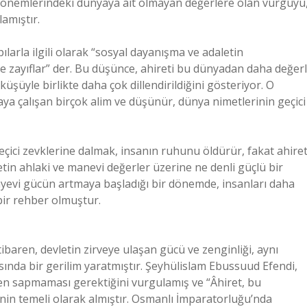
k dönemlerindeki dünyaya ait olmayan değerlere olan vurguyu
amıştır.
arla ilgili olarak “sosyal dayanışma ve adaletin
 de zayıflar” der. Bu düşünce, ahireti bu dünyadan daha değerl
şüyle birlikte daha çok dillendirildiğini gösteriyor. O
ya çalışan birçok alim ve düşünür, dünya nimetlerinin geçici
eçici zevklerine dalmak, insanın ruhunu öldürür, fakat ahire
etin ahlaki ve manevi değerler üzerine ne denli güçlü bir
ünyevi gücün artmaya başladığı bir dönemde, insanları daha
bir rehber olmuştur.
ibaren, devletin zirveye ulaşan gücü ve zenginliği, aynı
ında bir gerilim yaratmıştır. Şeyhülislam Ebussuud Efendi,
den sapmaması gerektiğini vurgulamış ve “Âhiret, bu
nin temeli olarak almıştır. Osmanlı İmparatorluğu’nda