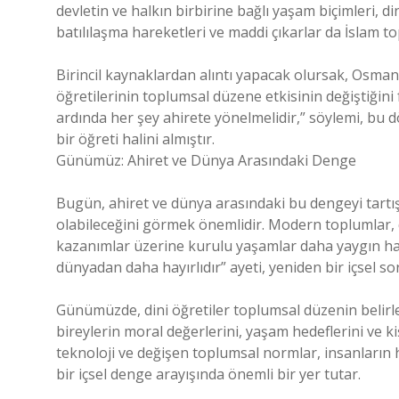
devletin ve halkın birbirine bağlı yaşam biçimleri, d
batılılaşma hareketleri ve maddi çıkarlar da İslam t
Birincil kaynaklardan alıntı yapacak olursak, Osman
öğretilerinin toplumsal düzene etkisinin değiştiğin
ardında her şey ahirete yönelmelidir,” söylemi, bu 
bir öğreti halini almıştır.
Günümüz: Ahiret ve Dünya Arasındaki Denge
Bugün, ahiret ve dünya arasındaki bu dengeyi tartışır
olabileceğini görmek önemlidir. Modern toplumlar, d
kazanımlar üzerine kurulu yaşamlar daha yaygın hale
dünyadan daha hayırlıdır” ayeti, yeniden bir içsel so
Günümüzde, dini öğretiler toplumsal düzenin belirley
bireylerin moral değerlerini, yaşam hedeflerini ve k
teknoloji ve değişen toplumsal normlar, insanların h
bir içsel denge arayışında önemli bir yer tutar.