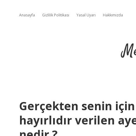
Anasayfa
Gizlilik Politikası
Yasal Uyarı
Hakkımızda
Me
Gerçekten senin içi
hayırlıdır verilen a
nedir ?