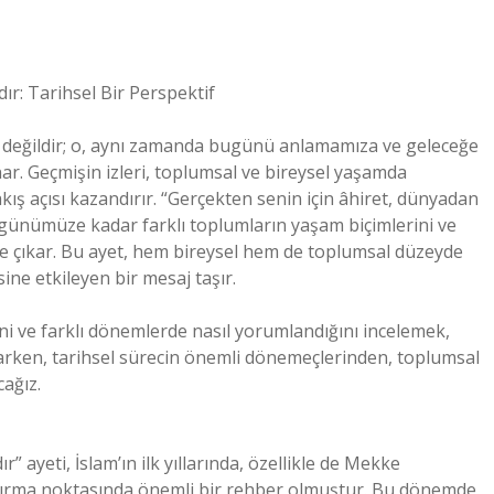
ır: Tarihsel Bir Perspektif
et değildir; o, aynı zamanda bugünü anlamamıza ve geleceğe
nar. Geçmişin izleri, toplumsal ve bireysel yaşamda
akış açısı kazandırır. “Gerçekten senin için âhiret, dünyadan
n günümüze kadar farklı toplumların yaşam biçimlerini ve
ne çıkar. Bu ayet, hem bireysel hem de toplumsal düzeyde
ine etkileyen bir mesaj taşır.
ni ve farklı dönemlerde nasıl yorumlandığını incelemek,
ararken, tarihsel sürecin önemli dönemeçlerinden, toplumsal
ağız.
” ayeti, İslam’ın ilk yıllarında, özellikle de Mekke
ırma noktasında önemli bir rehber olmuştur. Bu dönemde,