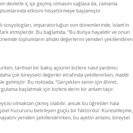
inin devletle iç içe geçmiş olmasını sağlasa da, zamanla
oplumlarında etkisini hissettirmeye başlamıştır.
lı sosyologları, imparatorluğun son dönemlerinde, İslam’ın
i fark etmişlerdir. Bu bağlamda, “Bu dünya hayalidir ve onun
dönemde toplumların ahlaki değerlerini yeniden şekillendiren
ken, tarihsel bir bakış açısının bizlere nasıl yardımcı
aha çok bireyselci değerler etrafında şekillenirken, maddi
 gelmiştir. Bu noktada, “Gerçekten senin için âhiret,
rgulama başlatmak için bizlere derin bir anlam taşır.
icisi olmaktan çıkmış olabilir, ancak bu öğretiler hala
işisel huzurunu belirleyen güçlü bir faktördür. Küreselleşme,
ayatını yeniden şekillendirirken, bu ayetin anlamı, bireysel