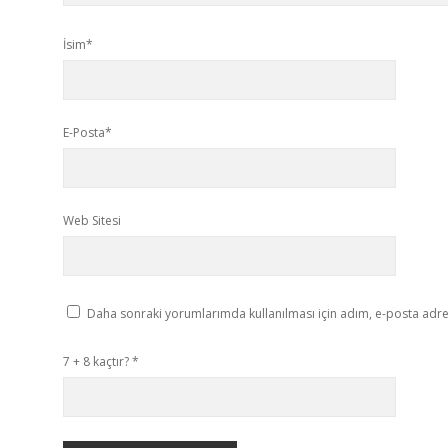
İsim*
E-Posta*
Web Sitesi
Daha sonraki yorumlarımda kullanılması için adım, e-posta adres
7 + 8 kaçtır?
*