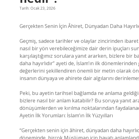
Tarih: Ocak 23, 2026
Gerçekten Senin İçin Âhiret, Dünyadan Daha Hayırlıd
Geçmiş, sadece tarihler ve olaylar zincirinden ibar
nasıl bir yön verebileceğimize dair derin ipuçları su
karşılaştığımız sorulara yanıt ararken, bizlere bir b
daha hayırlıdır” ayeti de, İslam’ın ilk dönemlerinde
değerlerini şekillendiren önemli bir metin olarak ö
insanın dünyaya ve ahirete dair algılarını derinlemes
Peki, bu ayetin tarihsel bağlamda ne anlama geldiği
bizlere nasıl bir anlam katabilir? Bu soruya yanıt 
dönüşümlerden ve kırılma noktalarından faydalanac
Ayetin İlk Yorumları: İslam’ın İlk Yüzyılları
“Gerçekten senin için âhiret, dünyadan daha hayırlıdır
döneminde, birçok Müslüman için hayatı anlamland