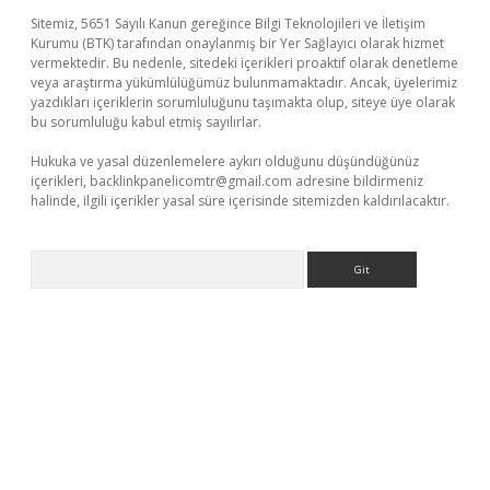
Sitemiz, 5651 Sayılı Kanun gereğince Bilgi Teknolojileri ve İletişim
Kurumu (BTK) tarafından onaylanmış bir Yer Sağlayıcı olarak hizmet
vermektedir. Bu nedenle, sitedeki içerikleri proaktif olarak denetleme
veya araştırma yükümlülüğümüz bulunmamaktadır. Ancak, üyelerimiz
yazdıkları içeriklerin sorumluluğunu taşımakta olup, siteye üye olarak
bu sorumluluğu kabul etmiş sayılırlar.
Hukuka ve yasal düzenlemelere aykırı olduğunu düşündüğünüz
içerikleri,
backlinkpanelicomtr@gmail.com
adresine bildirmeniz
halinde, ilgili içerikler yasal süre içerisinde sitemizden kaldırılacaktır.
Arama
etexper.xyz
elexbet en iyi bahis sitesi