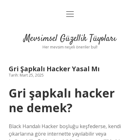
menüyü
Anasayfa
aç
Gizlilik Politikası
Mevsimsel Güzellik Tüyoları
Yasal Uyarı
Her mevsim neşeli öneriler bul!
Hakkımızda
Gri Şapkalı Hacker Yasal Mı
Tarih: Mart 25, 2025
Gri şapkalı hacker
ne demek?
Black Handalı Hacker boşluğu keşfederse, kendi
çıkarlarına göre internette yayılabilir veya