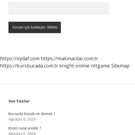
https://oydaf.com
https://makinacilar.com.tr
https://kursburada.com.tr
knight online
nttgame
Sitemap
Sidebar
Son Yazılar
Borsada köpük ne demek ?
Ağustos 6, 2026
Krom nasıl üretilir ?
Ağustos 5, 2026