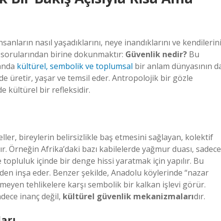
anların nasıl yaşadıklarını, neye inandıklarını ve kendilerin
i sorularından birine dokunmaktır:
Güvenlik nedir?
Bu
manda
kültürel, sembolik ve toplumsal
bir anlam dünyasının d
e üretir, yaşar ve temsil eder. Antropolojik bir gözle
 kültürel bir refleksidir.
ller, bireylerin belirsizlikle baş etmesini sağlayan, kolektif
. Örneğin Afrika’daki bazı kabilelerde yağmur duası, sadece
 topluluk içinde bir denge hissi yaratmak için yapılır. Bu
iden inşa eder. Benzer şekilde, Anadolu köylerinde “nazar
meyen tehlikelere karşı sembolik bir kalkan işlevi görür.
dece inanç değil,
kültürel güvenlik mekanizmaları
dır.
arı