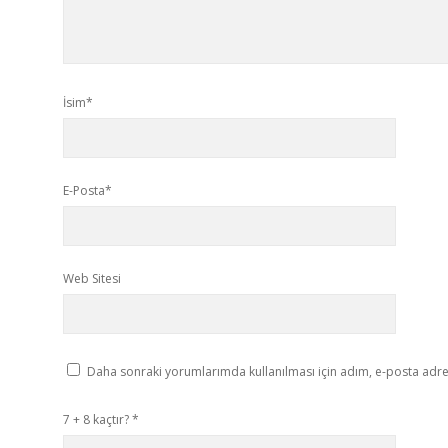
İsim*
E-Posta*
Web Sitesi
Daha sonraki yorumlarımda kullanılması için adım, e-posta adres
7 + 8 kaçtır?
*