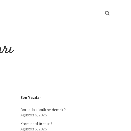
arı
Sidebar
Son Yazılar
etci
hiltonbet giriş
ilbet giriş yap
ilbet.online
piabella giriş
bete
Borsada köpük ne demek ?
Ağustos 6, 2026
Krom nasıl üretilir ?
Ağustos 5, 2026