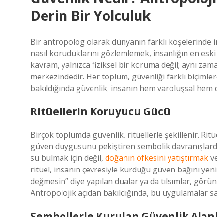
Derin Bir Yolculuk
Bir antropolog olarak dünyanın farklı köşelerinde ins
nasıl koruduklarını gözlemlemek, insanlığın en esk
kavram, yalnızca fiziksel bir koruma değil; aynı za
merkezindedir. Her toplum, güvenliği farklı biçimlerd
bakıldığında güvenlik, insanın hem varoluşsal hem de
Ritüellerin Koruyucu Gücü
Birçok toplumda güvenlik, ritüellerle şekillenir. Ritüe
güven duygusunu pekiştiren sembolik davranışlardır
su bulmak için değil,
doğanın öfkesini yatıştırmak
ve
ritüel, insanın çevresiyle kurduğu güven bağını yen
değmesin” diye yapılan dualar ya da tılsımlar, görün
Antropolojik açıdan bakıldığında, bu uygulamalar sa
Sembollerle Kurulan Güvenlik Alanl