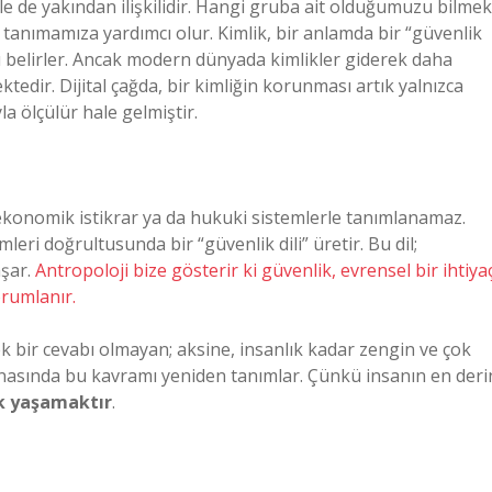
yle de yakından ilişkilidir. Hangi gruba ait olduğumuzu bilmek
tanımamıza yardımcı olur. Kimlik, bir anlamda bir “güvenlik
nu belirler. Ancak modern dünyada kimlikler giderek daha
edir. Dijital çağda, bir kimliğin korunması artık yalnızca
yla ölçülür hale gelmiştir.
ekonomik istikrar ya da hukuki sistemlerle tanımlanamaz.
leri doğrultusunda bir “güvenlik dili” üretir. Bu dil;
aşar.
Antropoloji bize gösterir ki güvenlik, evrensel bir ihtiya
rumlanır.
k bir cevabı olmayan; aksine, insanlık kadar zengin ve çok
ynasında bu kavramı yeniden tanımlar. Çünkü insanın en deri
k yaşamaktır
.