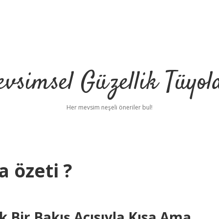
vsimsel Güzellik Tüyol
Her mevsim neşeli öneriler bul!
a özeti ?
b
k Bir Bakış Açısıyla Kısa Ama