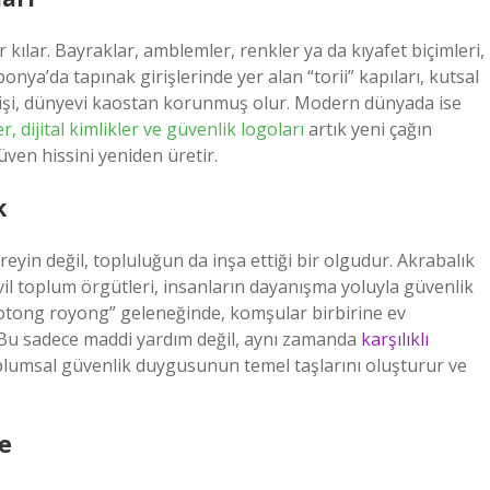
kılar. Bayraklar, amblemler, renkler ya da kıyafet biçimleri,
onya’da tapınak girişlerinde yer alan “torii” kapıları, kutsal
n kişi, dünyevi kaostan korunmuş olur. Modern dünyada ise
er, dijital kimlikler ve güvenlik logoları
artık yeni çağın
ven hissini yeniden üretir.
k
eyin değil, topluluğun da inşa ettiği bir olgudur. Akrabalık
ivil toplum örgütleri, insanların dayanışma yoluyla güvenlik
otong royong” geleneğinde, komşular birbirine ev
 Bu sadece maddi yardım değil, aynı zamanda
karşılıklı
toplumsal güvenlik duygusunun temel taşlarını oluşturur ve
e