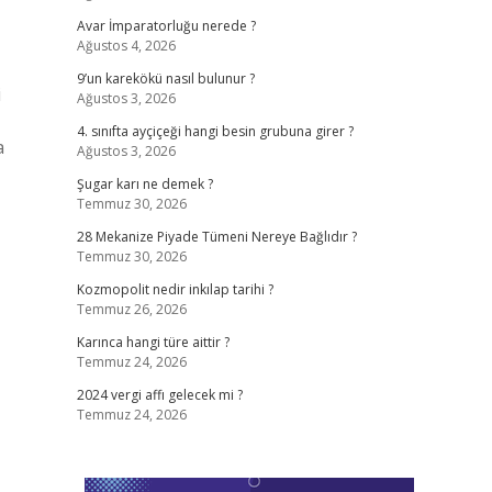
Avar İmparatorluğu nerede ?
Ağustos 4, 2026
9’un karekökü nasıl bulunur ?
i
Ağustos 3, 2026
4. sınıfta ayçiçeği hangi besin grubuna girer ?
a
Ağustos 3, 2026
Şugar karı ne demek ?
Temmuz 30, 2026
28 Mekanize Piyade Tümeni Nereye Bağlıdır ?
Temmuz 30, 2026
Kozmopolit nedir inkılap tarihi ?
Temmuz 26, 2026
Karınca hangi türe aittir ?
Temmuz 24, 2026
2024 vergi affı gelecek mi ?
Temmuz 24, 2026