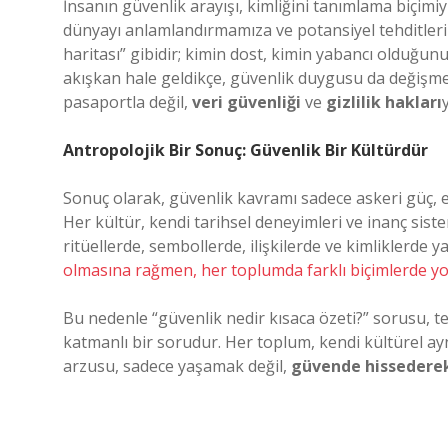
İnsanın güvenlik arayışı, kimliğini tanımlama biçimi
dünyayı anlamlandırmamıza ve potansiyel tehditleri 
haritası” gibidir; kimin dost, kimin yabancı olduğu
akışkan hale geldikçe, güvenlik duygusu da değişmekt
pasaportla değil,
veri güvenliği
ve
gizlilik hakları
Antropolojik Bir Sonuç: Güvenlik Bir Kültürdür
Sonuç olarak, güvenlik kavramı sadece askeri güç, 
Her kültür, kendi tarihsel deneyimleri ve inanç sistem
ritüellerde, sembollerde, ilişkilerde ve kimliklerde y
olmasına rağmen, her toplumda farklı biçimlerde yo
Bu nedenle “güvenlik nedir kısaca özeti?” sorusu, te
katmanlı bir sorudur. Her toplum, kendi kültürel a
arzusu, sadece yaşamak değil,
güvende hissedere