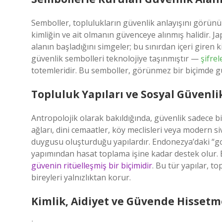
Semboller, toplulukların güvenlik anlayışını görünür 
kimliğin ve ait olmanın güvenceye alınmış halidir. Jap
alanın başladığını simgeler; bu sınırdan içeri gire
güvenlik sembolleri teknolojiye taşınmıştır —
şifrel
totemleridir. Bu semboller, görünmez bir biçimde gü
Topluluk Yapıları ve Sosyal Güvenli
Antropolojik olarak bakıldığında, güvenlik sadece bir
ağları, dini cemaatler, köy meclisleri veya modern s
duygusu oluşturduğu yapılardır. Endonezya’daki “g
yapımından hasat toplama işine kadar destek olur.
güvenin ritüelleşmiş bir biçimidir
. Bu tür yapılar, 
bireyleri yalnızlıktan korur.
Kimlik, Aidiyet ve Güvende Hissetm