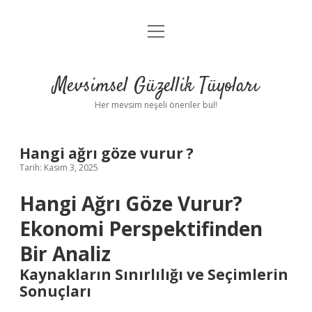
menüyü
Anasayfa
aç
Gizlilik Politikası
Mevsimsel Güzellik Tüyoları
Yasal Uyarı
Her mevsim neşeli öneriler bul!
Hakkımızda
Hangi ağrı göze vurur ?
Tarih: Kasım 3, 2025
Hangi Ağrı Göze Vurur?
Ekonomi Perspektifinden
Bir Analiz
Kaynakların Sınırlılığı ve Seçimlerin
Sonuçları