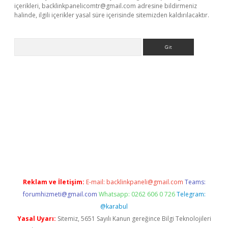
içerikleri,
backlinkpanelicomtr@gmail.com
adresine bildirmeniz
halinde, ilgili içerikler yasal süre içerisinde sitemizden kaldırılacaktır.
Arama
riş
betexper.xyz
elexbet en iyi bahis sitesi
Reklam ve İletişim:
E-mail:
backlinkpaneli@gmail.com
Teams:
forumhizmeti@gmail.com
Whatsapp: 0262 606 0 726
Telegram:
@karabul
Yasal Uyarı:
Sitemiz, 5651 Sayılı Kanun gereğince Bilgi Teknolojileri