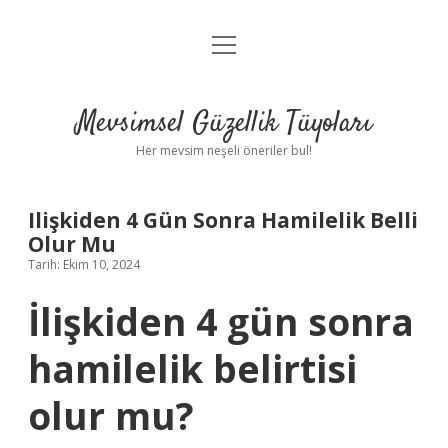
menüyü
Anasayfa
aç
Gizlilik Politikası
Mevsimsel Güzellik Tüyoları
Yasal Uyarı
Her mevsim neşeli öneriler bul!
Hakkımızda
Ilişkiden 4 Gün Sonra Hamilelik Belli
Olur Mu
Tarih: Ekim 10, 2024
İlişkiden 4 gün sonra
hamilelik belirtisi
olur mu?