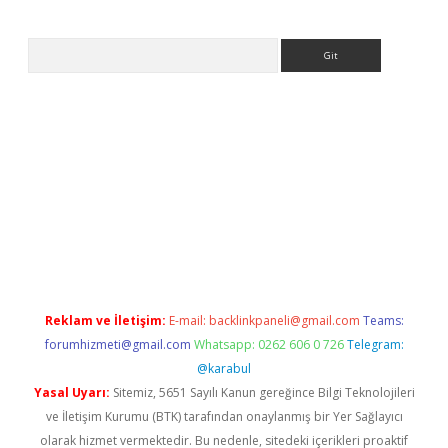
Arama
er.xyz
elexbet en iyi bahis sitesi
Reklam ve İletişim:
E-mail:
backlinkpaneli@gmail.com
Teams:
forumhizmeti@gmail.com
Whatsapp: 0262 606 0 726
Telegram:
@karabul
Yasal Uyarı:
Sitemiz, 5651 Sayılı Kanun gereğince Bilgi Teknolojileri
ve İletişim Kurumu (BTK) tarafından onaylanmış bir Yer Sağlayıcı
olarak hizmet vermektedir. Bu nedenle, sitedeki içerikleri proaktif