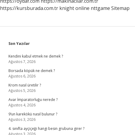
https://oydaf.com
https://makinacilar.com.tr
https://kursburada.com.tr
knight online
nttgame
Sitemap
Sidebar
Son Yazılar
Kendini kabul etmek ne demek ?
Ağustos 7, 2026
Borsada köpük ne demek ?
Ağustos 6, 2026
Krom nasıl üretilir ?
Ağustos 5, 2026
Avar İmparatorluğu nerede ?
Ağustos 4, 2026
9’un karekökü nasıl bulunur ?
Ağustos 3, 2026
4. sınıfta ayçiçeği hangi besin grubuna girer ?
Ağustos 3, 2026