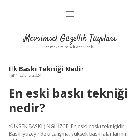
menüyü
Anasayfa
aç
Gizlilik Politikası
Mevsimsel Güzellik Tüyoları
Yasal Uyarı
Her mevsim neşeli öneriler bul!
Hakkımızda
Ilk Baskı Tekniği Nedir
Tarih: Eylül 8, 2024
En eski baskı tekniği
nedir?
YÜKSEK BASKI (İNGİLİZCE. En eski baskı tekniğidir.
Baskı yüzeyindeki çalışma, yüksek baskı alanlarının