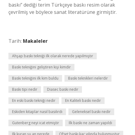
baskı” dediği terim Türkçeye baskı resim olarak
çevrilmiş ve böylece sanat literatürüne girmiştir.
Tarih:
Makaleler
Ahşap baskı tekniği ilk olarak nerede yapılmıştır
Baskı tekniğini geliştiren kişi kimdir
Baskı tekniğini ilk kim buldu
Baskı teknikleri nelerdir
Baskı tipi nedir
Diasec baskı nedir
En eski baskı tekniği nedir
En Kaliteli baskı nedir
Eskiden kitaplar nasıl basılırdı
Geleneksel baskı nedir
Gutenberg neyi icat etmiştir
Ilk baskı ne zaman yapıldı
Ilk kuran şu an nerede
Ofset baskı kaç yılında bulunmuştur