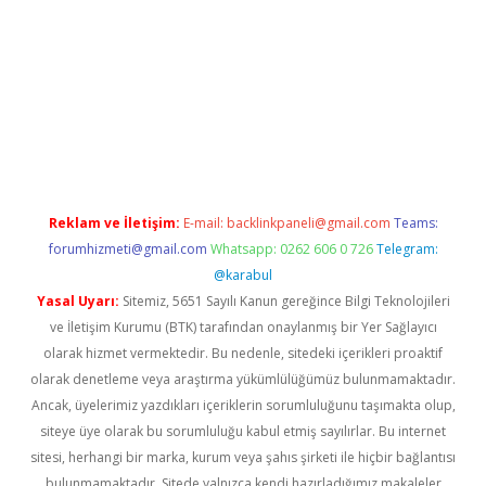
.xyz
elexbet en iyi bahis sitesi
Reklam ve İletişim:
E-mail:
backlinkpaneli@gmail.com
Teams:
forumhizmeti@gmail.com
Whatsapp: 0262 606 0 726
Telegram:
@karabul
Yasal Uyarı:
Sitemiz, 5651 Sayılı Kanun gereğince Bilgi Teknolojileri
ve İletişim Kurumu (BTK) tarafından onaylanmış bir Yer Sağlayıcı
olarak hizmet vermektedir. Bu nedenle, sitedeki içerikleri proaktif
olarak denetleme veya araştırma yükümlülüğümüz bulunmamaktadır.
Ancak, üyelerimiz yazdıkları içeriklerin sorumluluğunu taşımakta olup,
siteye üye olarak bu sorumluluğu kabul etmiş sayılırlar. Bu internet
sitesi, herhangi bir marka, kurum veya şahıs şirketi ile hiçbir bağlantısı
bulunmamaktadır. Sitede yalnızca kendi hazırladığımız makaleler