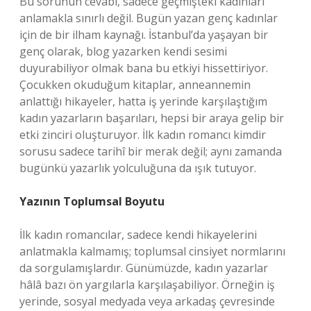
Bu sorunun cevabı, sadece geçmişteki kadınları
anlamakla sınırlı değil. Bugün yazan genç kadınlar
için de bir ilham kaynağı. İstanbul’da yaşayan bir
genç olarak, blog yazarken kendi sesimi
duyurabiliyor olmak bana bu etkiyi hissettiriyor.
Çocukken okuduğum kitaplar, anneannemin
anlattığı hikayeler, hatta iş yerinde karşılaştığım
kadın yazarların başarıları, hepsi bir araya gelip bir
etki zinciri oluşturuyor. İlk kadın romancı kimdir
sorusu sadece tarihî bir merak değil; aynı zamanda
bugünkü yazarlık yolculuğuna da ışık tutuyor.
Yazının Toplumsal Boyutu
İlk kadın romancılar, sadece kendi hikayelerini
anlatmakla kalmamış; toplumsal cinsiyet normlarını
da sorgulamışlardır. Günümüzde, kadın yazarlar
hâlâ bazı ön yargılarla karşılaşabiliyor. Örneğin iş
yerinde, sosyal medyada veya arkadaş çevresinde