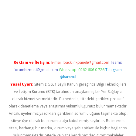
etexper.xyz
elexbet en iyi bahis sitesi
Reklam ve İletişim:
E-mail:
backlinkpaneli@gmail.com
Teams:
forumhizmeti@gmail.com
Whatsapp: 0262 606 0 726
Telegram:
@karabul
Yasal Uyarı:
Sitemiz, 5651 Sayılı Kanun gereğince Bilgi Teknolojileri
ve İletişim Kurumu (BTK) tarafından onaylanmış bir Yer Sağlayıcı
olarak hizmet vermektedir. Bu nedenle, sitedeki içerikleri proaktif
olarak denetleme veya araştırma yükümlülüğümüz bulunmamaktadır.
Ancak, üyelerimiz yazdıkları içeriklerin sorumluluğunu taşımakta olup,
siteye üye olarak bu sorumluluğu kabul etmiş sayılırlar. Bu internet
sitesi, herhangi bir marka, kurum veya şahıs şirketi ile hiçbir bağlantısı
bulunmamaktadır. Sitede yalnızca kendi hazırladığımız makaleler