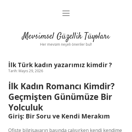
menüyü
Anasayfa
aç
Gizlilik Politikası
Mevsimsel Güzellik Tüyoları
Yasal Uyarı
Her mevsim neşeli öneriler bul!
Hakkımızda
İlk Türk kadın yazarımız kimdir ?
Tarih: Mayıs 29, 2026
İlk Kadın Romancı Kimdir?
Geçmişten Günümüze Bir
Yolculuk
Giriş: Bir Soru ve Kendi Merakım
Ofiste bilgisayarın başında çalışırken kendi kendime