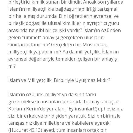
birleştirici kimlik sunan bir dindir. Ancak son yıllarda
İslam’ın milliyetçilikle bağdaştırılabilirliği tartışmalı
bir hal almış durumda. Dini öğretilerin evrensel ve
birleşik doğası ile ulusal kimliklerin ayrıştırıcı gücü
arasında ne gibi bir çelişki vardır? İslam’ın özünden
gelen “ümmet” anlayışı gerçekten ulusların
sınırlarını tanır mı? Gerçekten bir Müslüman,
milliyetçilik yapabilir mi? Ya da milliyetçilik, İslam’ın
evrensel değerleriyle temelden çelişen bir anlayış
mı?
İslam ve Milliyetçilik: Birbiriyle Uyuşmaz Mıdır?
İslam’ın özü, ırk, milliyet ya da sınıf farkı
gözetmeksizin insanları bir arada tutmayı amaçlar.
Kuran-ı Kerim’de yer alan, “Ey insanlar! Şüphesiz biz
sizi bir erkek ve bir dişiden yarattık. Sizi birbirinizle
tanışasınız diye milletlere ve kabilelere ayırdık”
(Hucurat 49:13) ayeti, tüm insanları ortak bir