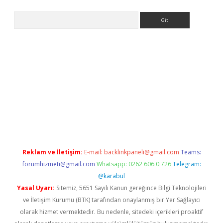
Arama
betexper.xyz
elexbet en iyi bahis sitesi
Reklam ve İletişim:
E-mail:
backlinkpaneli@gmail.com
Teams:
forumhizmeti@gmail.com
Whatsapp: 0262 606 0 726
Telegram:
@karabul
Yasal Uyarı:
Sitemiz, 5651 Sayılı Kanun gereğince Bilgi Teknolojileri
ve İletişim Kurumu (BTK) tarafından onaylanmış bir Yer Sağlayıcı
olarak hizmet vermektedir. Bu nedenle, sitedeki içerikleri proaktif