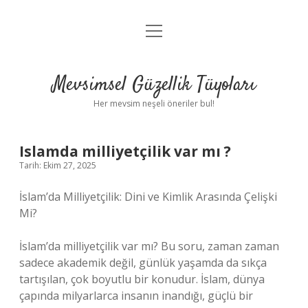
menüyü
Anasayfa
aç
Gizlilik Politikası
Mevsimsel Güzellik Tüyoları
Yasal Uyarı
Her mevsim neşeli öneriler bul!
Hakkımızda
Islamda milliyetçilik var mı ?
Tarih: Ekim 27, 2025
İslam’da Milliyetçilik: Dini ve Kimlik Arasında Çelişki
Mi?
İslam’da milliyetçilik var mı? Bu soru, zaman zaman
sadece akademik değil, günlük yaşamda da sıkça
tartışılan, çok boyutlu bir konudur. İslam, dünya
çapında milyarlarca insanın inandığı, güçlü bir