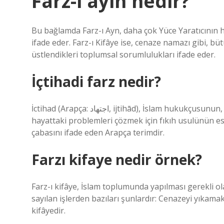
Farz-i ayin nedir?
Bu bağlamda Farz-ı Ayn, daha çok Yüce Yaratıcının 
ifade eder. Farz-ı Kifâye ise, cenaze namazı gibi, b
üstlendikleri toplumsal sorumlulukları ifade eder.
İçtihadi farz nedir?
İctihad (Arapça: اجتهاد‎, ijtihād), İslam hukukçusunun, Şeriatın temel kaynaklarında yer almayan toplumsal
hayattaki problemleri çözmek için fıkıh usulünün es
çabasını ifade eden Arapça terimdir.
Farzı kifaye nedir örnek?
Farz-ı kifâye, İslam toplumunda yapılması gerekli ol
sayılan işlerden bazıları şunlardır: Cenazeyi yıkam
kifâyedir.