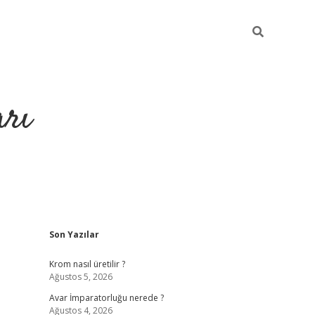
arı
Sidebar
Son Yazılar
iltonbet giriş
ilbet giriş yap
ilbet.online
piabella giriş
betexper
Krom nasıl üretilir ?
Ağustos 5, 2026
Avar İmparatorluğu nerede ?
Ağustos 4, 2026