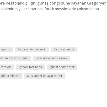
 göre hesaplandığı için, güneş döngüsüne dayanan Gregoryen
takviminin yıllar boyunca farklı mevsimlerle çakışmasına
 ayn mı
Farz çeşitleri nelerdir
Farzi ayin nedir
r etmenin hükmü nedir
Farzı kifaye nedir örnek
arz mıdır
İçtihadi farz nedir
İçtihat nedir örnek
idler kimlerdir
Müslümanlıkta ayin var mı