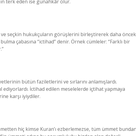
zın terk eden ise günahkâr olur.
e seçkin hukukçuların görüşlerini birleştirerek daha öncek
ı bulma çabasına “ictihad” denir. Örnek cümleler: “Farklı bir
.”
lerinin bütün faziletlerini ve sırlarını anlamışlardı.
l ediyorlardı. İctihad edilen meselelerde içtihat yapmaya
ne karşı iyiydiler.
 ümmetten hiç kimse Kuran’ı ezberlemezse, tüm ümmet bunda