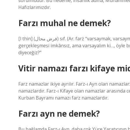
sorumludur. Bu nedenle, insanlık adına, Muhammed
Hafızlarımızdır.
Farzı muhal ne demek?
[l thin] (ﻓﺮﺽ ﻣﺤﺎﻝ) sıf. (Ar. farż “varsaymak, varsaymamak” ve muḥāl “imkansız” farż-ı muḥāl ile) Bunun
gerçekleşmesi imkânsız, ama varsayalım ki…, öyle b
diyeceğiz?”
Vitir namazı farzı kifaye mi
Farz namazlar ikiye ayrılır. Farz-ı Ayn olan namazl
namazlardır. Farz-ı Kifaye olan namazlar arasında 
Kurban Bayramı namazı farz namazlardır.
Farzı ayn ne demek?
Bu bağlamda Farz-ı Ayn, daha çok Yüce Yaratıcının 