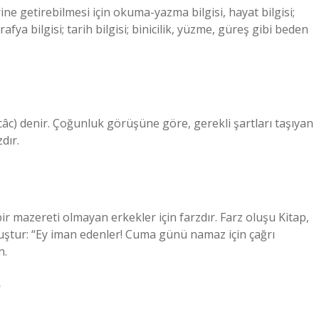
ne getirebilmesi için okuma-yazma bilgisi, hayat bilgisi;
fya bilgisi; tarih bilgisi; binicilik, yüzme, güreş gibi beden
âc) denir. Çoğunluk görüşüne göre, gerekli şartları taşıyan
dır.
ir mazereti olmayan erkekler için farzdır. Farz oluşu Kitap,
muştur: “Ey iman edenler! Cuma günü namaz için çağrı
n.
?