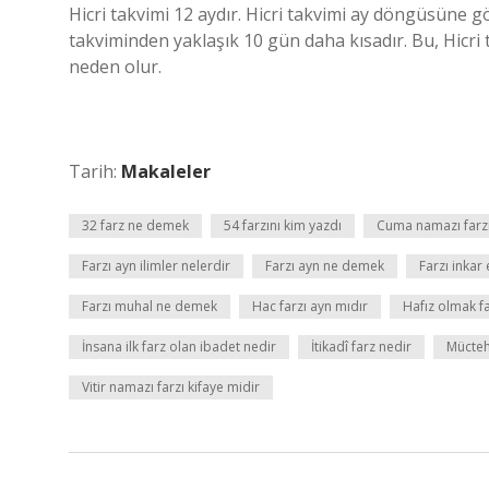
Hicri takvimi 12 aydır. Hicri takvimi ay döngüsüne
takviminden yaklaşık 10 gün daha kısadır. Bu, Hicri 
neden olur.
Tarih:
Makaleler
32 farz ne demek
54 farzını kim yazdı
Cuma namazı farzı
Farzı ayn ilimler nelerdir
Farzı ayn ne demek
Farzı inka
Farzı muhal ne demek
Hac farzı ayn mıdır
Hafız olmak f
İnsana ilk farz olan ibadet nedir
İtikadî farz nedir
Mücteh
Vitir namazı farzı kifaye midir