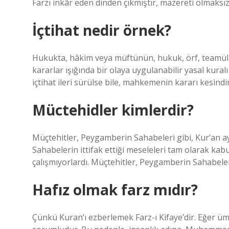
Farzı inkâr eden dinden çıkmıştır, mazereti olmaksı
İçtihat nedir örnek?
Hukukta, hâkim veya müftünün, hukuk, örf, teamül v
kararlar ışığında bir olaya uygulanabilir yasal kural
içtihat ileri sürülse bile, mahkemenin kararı kesindir
Müctehidler kimlerdir?
Müçtehitler, Peygamberin Sahabeleri gibi, Kur’an ayet
Sahabelerin ittifak ettiği meseleleri tam olarak kabu
çalışmıyorlardı. Müçtehitler, Peygamberin Sahabeleri
Hafız olmak farz mıdır?
Çünkü Kuran’ı ezberlemek Farz-ı Kifaye’dir. Eğer