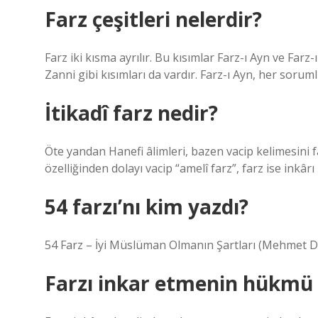
Farz çeşitleri nelerdir?
Farz iki kısma ayrılır. Bu kısımlar Farz-ı Ayn ve Farz-ı
Zanni gibi kısımları da vardır. Farz-ı Ayn, her soru
İtikadî farz nedir?
Öte yandan Hanefi âlimleri, bazen vacip kelimesini f
özelliğinden dolayı vacip “amelî farz”, farz ise inkâr
54 farzı’nı kim yazdı?
54 Farz – İyi Müslüman Olmanın Şartları (Mehmet Di
Farzı inkar etmenin hükmü 