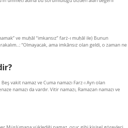
’in ümmeti adına bu sorumluluğu bizden alan değerli
ırakalım…: “Olmayacak, ama imkânsız olan geldi, o zaman ne
dir?
ar: Beş vakit namaz ve Cuma namazı Farz-ı Ayn olan
cenaze namazı da vardır. Vitir namazı, Ramazan namazı ve
her Müslümana yüklediği namaz, oruç gibi kişisel görevleri