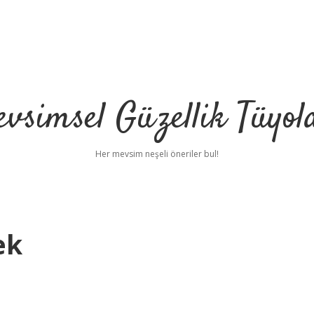
vsimsel Güzellik Tüyol
Her mevsim neşeli öneriler bul!
ek
betci
h