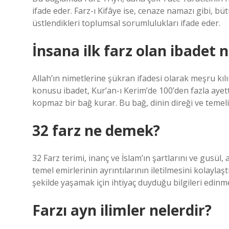
ifade eder. Farz-ı Kifâye ise, cenaze namazı gibi, b
üstlendikleri toplumsal sorumlulukları ifade eder.
İnsana ilk farz olan ibadet n
Allah’ın nimetlerine şükran ifadesi olarak meşru kılı
konusu ibadet, Kur’an-ı Kerim’de 100’den fazla ayet
kopmaz bir bağ kurar. Bu bağ, dinin direği ve temeli
32 farz ne demek?
32 Farz terimi, inanç ve İslam’ın şartlarını ve gusü
temel emirlerinin ayrıntılarının iletilmesini kolayla
şekilde yaşamak için ihtiyaç duyduğu bilgileri edinme
Farzı ayn ilimler nelerdir?