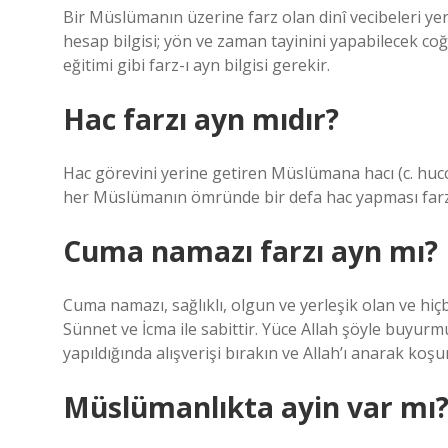
Bir Müslümanın üzerine farz olan dinî vecibeleri yeri
hesap bilgisi; yön ve zaman tayinini yapabilecek coğra
eğitimi gibi farz-ı ayn bilgisi gerekir.
Hac farzı ayn mıdır?
Hac görevini yerine getiren Müslümana hacı (c. hucc
her Müslümanın ömründe bir defa hac yapması farz
Cuma namazı farzı ayn mı?
Cuma namazı, sağlıklı, olgun ve yerleşik olan ve hiçb
Sünnet ve İcma ile sabittir. Yüce Allah şöyle buyur
yapıldığında alışverişi bırakın ve Allah’ı anarak koşu
Müslümanlıkta ayin var mı