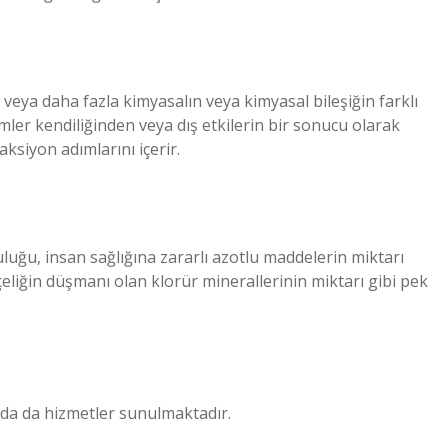
r veya daha fazla kimyasalın veya kimyasal bileşiğin farklı
mler kendiliğinden veya dış etkilerin bir sonucu olarak
ksiyon adımlarını içerir.
uluğu, insan sağlığına zararlı azotlu maddelerin miktarı
çeliğin düşmanı olan klorür minerallerinin miktarı gibi pek
nda da hizmetler sunulmaktadır.