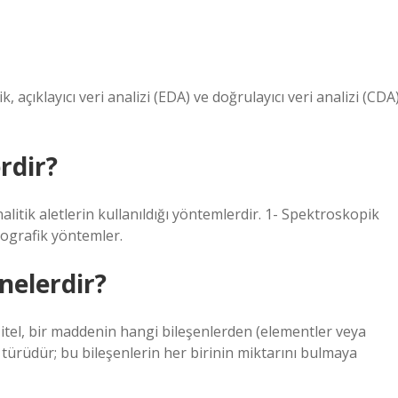
ik, açıklayıcı veri analizi (EDA) ve doğrulayıcı veri analizi (CDA
rdir?
alitik aletlerin kullanıldığı yöntemlerdir. 1- Spektroskopik
ografik yöntemler.
nelerdir?
. Nitel, bir maddenin hangi bileşenlerden (elementler veya
 türüdür; bu bileşenlerin her birinin miktarını bulmaya