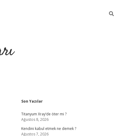
arı
Sidebar
Son Yazılar
iltonbet giriş
ilbet giriş yap
ilbet.online
piabella giriş
betexper
Titanyum Xray’de öter mi ?
Ağustos 8, 2026
Kendini kabul etmek ne demek ?
Ağustos 7, 2026