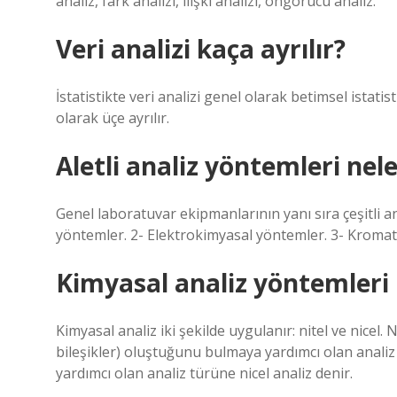
analiz, fark analizi, ilişki analizi, öngörücü analiz.
Veri analizi kaça ayrılır?
İstatistikte veri analizi genel olarak betimsel istatist
olarak üçe ayrılır.
Aletli analiz yöntemleri nele
Genel laboratuvar ekipmanlarının yanı sıra çeşitli an
yöntemler. 2- Elektrokimyasal yöntemler. 3- Kromat
Kimyasal analiz yöntemleri 
Kimyasal analiz iki şekilde uygulanır: nitel ve nicel
bileşikler) oluştuğunu bulmaya yardımcı olan analiz
yardımcı olan analiz türüne nicel analiz denir.