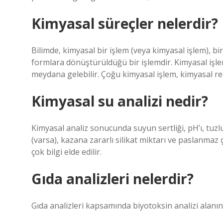
Kimyasal süreçler nelerdir?
Bilimde, kimyasal bir işlem (veya kimyasal işlem), bi
formlara dönüştürüldüğü bir işlemdir. Kimyasal işle
meydana gelebilir. Çoğu kimyasal işlem, kimyasal rea
Kimyasal su analizi nedir?
Kimyasal analiz sonucunda suyun sertliği, pH’ı, tuzl
(varsa), kazana zararlı silikat miktarı ve paslanmaz 
çok bilgi elde edilir.
Gıda analizleri nelerdir?
Gıda analizleri kapsamında biyotoksin analizi alanı