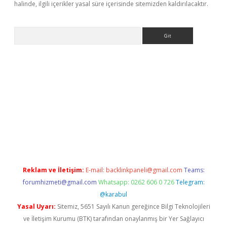
halinde, ilgili içerikler yasal süre içerisinde sitemizden kaldırılacaktır.
Arama
per.xyz
elexbet en iyi bahis sitesi
Reklam ve İletişim:
E-mail:
backlinkpaneli@gmail.com
Teams:
forumhizmeti@gmail.com
Whatsapp: 0262 606 0 726
Telegram:
@karabul
Yasal Uyarı:
Sitemiz, 5651 Sayılı Kanun gereğince Bilgi Teknolojileri
ve İletişim Kurumu (BTK) tarafından onaylanmış bir Yer Sağlayıcı