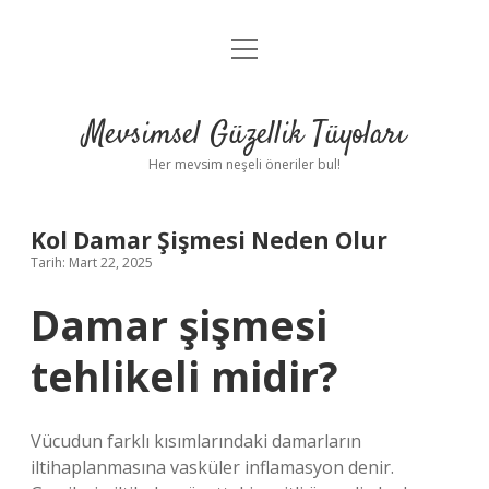
menüyü
Anasayfa
aç
Gizlilik Politikası
Mevsimsel Güzellik Tüyoları
Yasal Uyarı
Her mevsim neşeli öneriler bul!
Hakkımızda
Kol Damar Şişmesi Neden Olur
Tarih: Mart 22, 2025
Damar şişmesi
tehlikeli midir?
Vücudun farklı kısımlarındaki damarların
iltihaplanmasına vasküler inflamasyon denir.