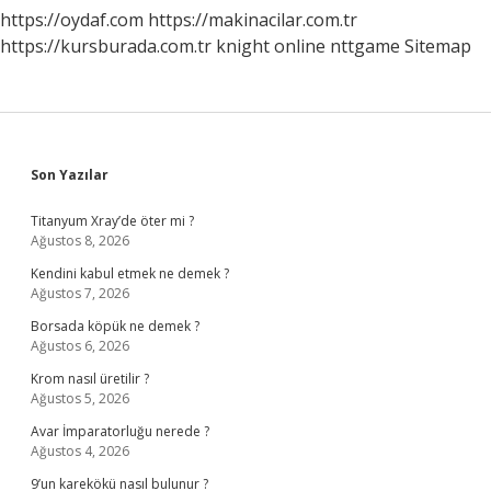
https://oydaf.com
https://makinacilar.com.tr
https://kursburada.com.tr
knight online
nttgame
Sitemap
Sidebar
Son Yazılar
Titanyum Xray’de öter mi ?
Ağustos 8, 2026
Kendini kabul etmek ne demek ?
Ağustos 7, 2026
Borsada köpük ne demek ?
Ağustos 6, 2026
Krom nasıl üretilir ?
Ağustos 5, 2026
Avar İmparatorluğu nerede ?
Ağustos 4, 2026
9’un karekökü nasıl bulunur ?