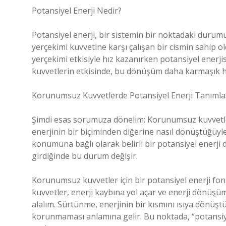
Potansiyel Enerji Nedir?
Potansiyel enerji, bir sistemin bir noktadaki durum
yerçekimi kuvvetine karşı çalışan bir cismin sahip o
yerçekimi etkisiyle hız kazanırken potansiyel enerj
kuvvetlerin etkisinde, bu dönüşüm daha karmaşık ha
Korunumsuz Kuvvetlerde Potansiyel Enerji Tanımlan
Şimdi esas sorumuza dönelim: Korunumsuz kuvvetler 
enerjinin bir biçiminden diğerine nasıl dönüştüğüyle 
konumuna bağlı olarak belirli bir potansiyel enerji
girdiğinde bu durum değişir.
Korunumsuz kuvvetler için bir potansiyel enerji f
kuvvetler, enerji kaybına yol açar ve enerji dönüşü
alalım. Sürtünme, enerjinin bir kısmını ısıya dönüşt
korunmaması anlamına gelir. Bu noktada, “potansiyel