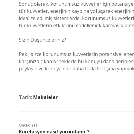
Sonuç olarak, korunumsuz kuvvetler için potansiyel
tür kuvvetler, enerjinin kaybına yol açarak enerjin
idealize edilmiş sistemlerde, korunumsuz kuvvetlerin et
tür kuvvetlerin etkilerini modellemek karmaşık bir 
Sizin Düşünceleriniz?
Peki, sizce korunumsuz kuvvetlerin potansiyel enerj
karşınıza çıkan örneklerle bu konuyu daha derinl
paylaşın ve konuya dair daha fazla tartışma yapmak 
Tarih:
Makaleler
Önceki Yazı
Korelasyon nasıl yorumlanır ?