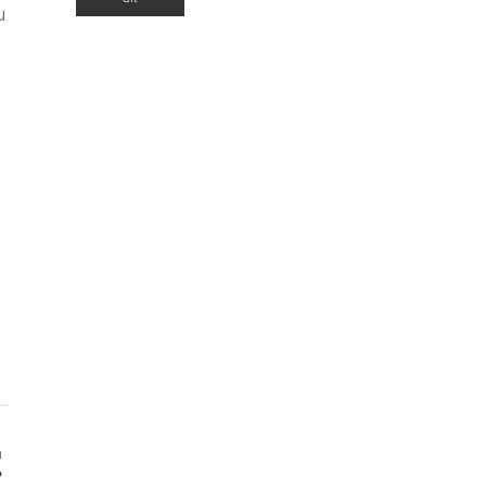
u
ı
?