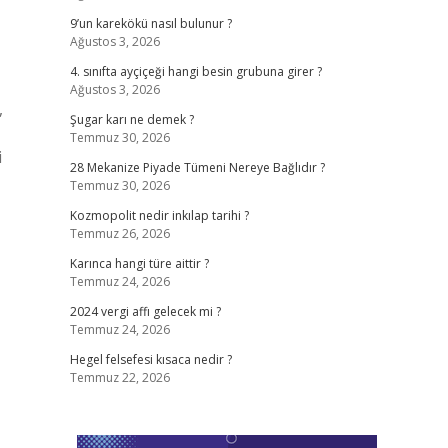
9’un karekökü nasıl bulunur ?
Ağustos 3, 2026
4. sınıfta ayçiçeği hangi besin grubuna girer ?
Ağustos 3, 2026
,
Şugar karı ne demek ?
Temmuz 30, 2026
i
28 Mekanize Piyade Tümeni Nereye Bağlıdır ?
Temmuz 30, 2026
Kozmopolit nedir inkılap tarihi ?
Temmuz 26, 2026
Karınca hangi türe aittir ?
Temmuz 24, 2026
2024 vergi affı gelecek mi ?
Temmuz 24, 2026
Hegel felsefesi kısaca nedir ?
Temmuz 22, 2026