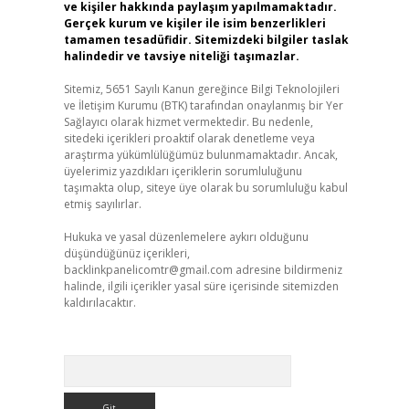
ve kişiler hakkında paylaşım yapılmamaktadır.
Gerçek kurum ve kişiler ile isim benzerlikleri
tamamen tesadüfidir. Sitemizdeki bilgiler taslak
halindedir ve tavsiye niteliği taşımazlar.
Sitemiz, 5651 Sayılı Kanun gereğince Bilgi Teknolojileri
ve İletişim Kurumu (BTK) tarafından onaylanmış bir Yer
Sağlayıcı olarak hizmet vermektedir. Bu nedenle,
sitedeki içerikleri proaktif olarak denetleme veya
araştırma yükümlülüğümüz bulunmamaktadır. Ancak,
üyelerimiz yazdıkları içeriklerin sorumluluğunu
taşımakta olup, siteye üye olarak bu sorumluluğu kabul
etmiş sayılırlar.
Hukuka ve yasal düzenlemelere aykırı olduğunu
düşündüğünüz içerikleri,
backlinkpanelicomtr@gmail.com
adresine bildirmeniz
halinde, ilgili içerikler yasal süre içerisinde sitemizden
kaldırılacaktır.
Arama