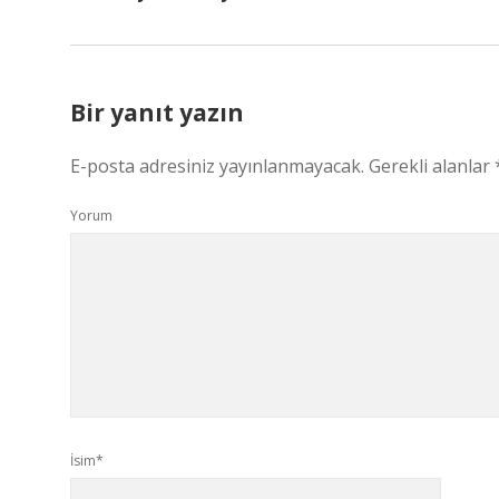
Bir yanıt yazın
E-posta adresiniz yayınlanmayacak.
Gerekli alanlar
Yorum
İsim*