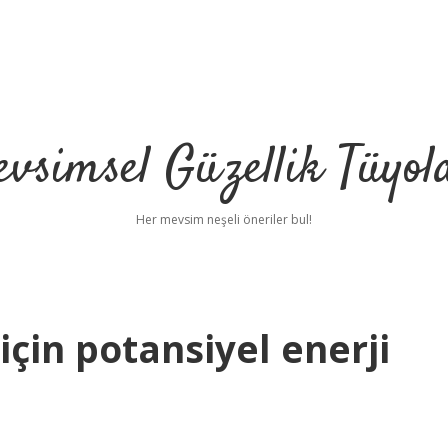
vsimsel Güzellik Tüyol
Her mevsim neşeli öneriler bul!
çin potansiyel enerji