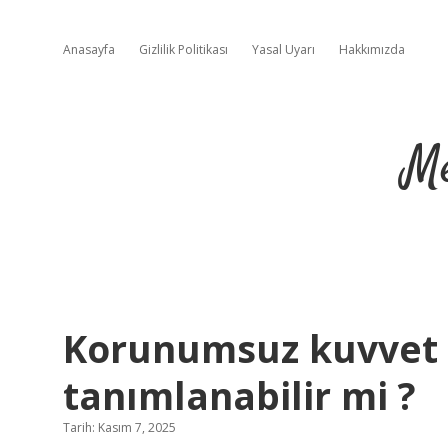
Anasayfa
Gizlilik Politikası
Yasal Uyarı
Hakkımızda
Me
Korunumsuz kuvvet i
tanımlanabilir mi ?
Tarih: Kasım 7, 2025