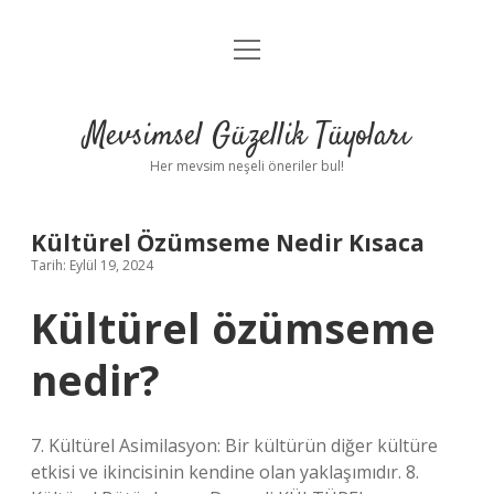
menüyü
Anasayfa
aç
Gizlilik Politikası
Mevsimsel Güzellik Tüyoları
Yasal Uyarı
Her mevsim neşeli öneriler bul!
Hakkımızda
Kültürel Özümseme Nedir Kısaca
Tarih: Eylül 19, 2024
Kültürel özümseme
nedir?
7. Kültürel Asimilasyon: Bir kültürün diğer kültüre
etkisi ve ikincisinin kendine olan yaklaşımıdır. 8.