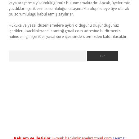
veya araştırma yükümlülüğümüz bulunmamaktadır. Ancak, üyelerimiz
yazdıkları içeriklerin sorumluluğunu taşımakta olup, siteye üye olarak
bu sorumluluğu kabul etmiş sayılırlar.
Hukuka ve yasal düzenlemelere aykırı olduğunu düşündüğünüz
içerikleri,
backlinkpanelicomtr@gmail.com
adresine bildirmeniz
halinde, ilgili içerikler yasal süre içerisinde sitemizden kaldırılacaktır.
Arama
yz
elexbet en iyi bahis sitesi
Reklam ve İletişim:
E-mail:
backlinkpaneli@gmail.com
Teams: