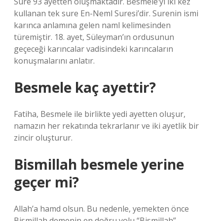
Sure 93 ayetten oluşmaktadır. Besmele’yi iki kez
kullanan tek sure En-Neml Suresi’dir. Surenin ismi
karınca anlamına gelen naml kelimesinden
türemiştir. 18. ayet, Süleyman’ın ordusunun
geçeceği karıncalar vadisindeki karıncaların
konuşmalarını anlatır.
Besmele kaç ayettir?
Fatiha, Besmele ile birlikte yedi ayetten oluşur,
namazın her rekatında tekrarlanır ve iki ayetlik bir
zincir oluşturur.
Bismillah besmele yerine
geçer mi?
Allah’a hamd olsun. Bu nedenle, yemekten önce
Bismillah demenin en doğru yolu “Bismillah”