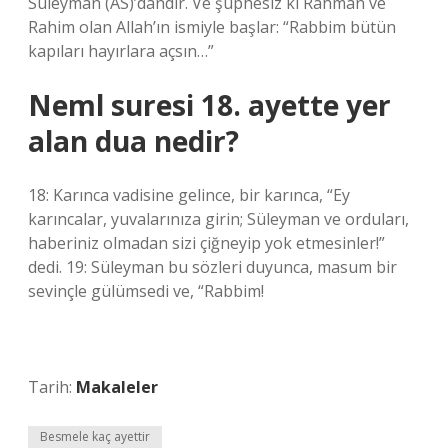
Süleyman (AS)’dandır. Ve şüphesiz ki Rahman ve
Rahim olan Allah’ın ismiyle başlar: “Rabbim bütün
kapıları hayırlara açsın…”
Neml suresi 18. ayette yer
alan dua nedir?
18: Karınca vadisine gelince, bir karınca, “Ey
karıncalar, yuvalarınıza girin; Süleyman ve orduları,
haberiniz olmadan sizi çiğneyip yok etmesinler!”
dedi. 19: Süleyman bu sözleri duyunca, masum bir
sevinçle gülümsedi ve, “Rabbim!
Tarih:
Makaleler
Besmele kaç ayettir