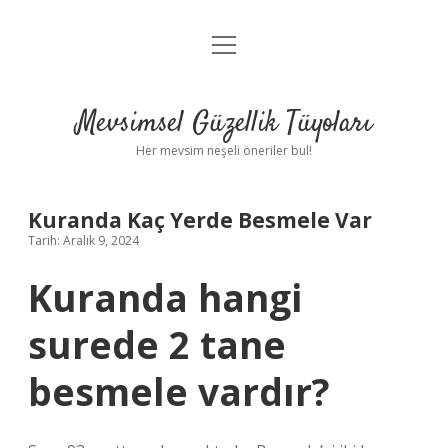
menüyü
Anasayfa
aç
Gizlilik Politikası
Mevsimsel Güzellik Tüyoları
Yasal Uyarı
Her mevsim neşeli öneriler bul!
Hakkımızda
Kuranda Kaç Yerde Besmele Var
Tarih: Aralık 9, 2024
Kuranda hangi
surede 2 tane
besmele vardır?