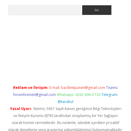
Arama
per.xyz
elexbet en iyi bahis sitesi
Reklam ve İletişim:
E-mail:
backlinkpaneli@gmail.com
Teams:
forumhizmeti@gmail.com
Whatsapp: 0262 606 0 726
Telegram:
@karabul
Yasal Uyarı:
Sitemiz, 5651 Sayılı Kanun gereğince Bilgi Teknolojileri
ve İletişim Kurumu (BTK) tarafından onaylanmış bir Yer Sağlayıcı
olarak hizmet vermektedir. Bu nedenle, sitedeki içerikleri proaktif
olarak denetleme veya araştırma yükümlülüğümüz bulunmamaktadır.