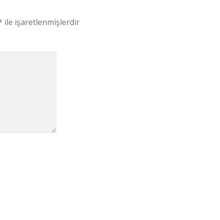
*
ile işaretlenmişlerdir