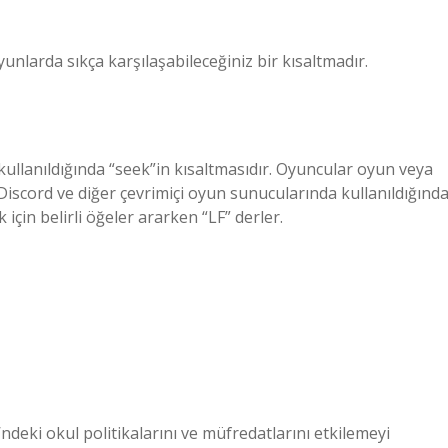
yunlarda sıkça karşılaşabileceğiniz bir kısaltmadır.
kullanıldığında “seek”in kısaltmasıdır. Oyuncular oyun veya
, Discord ve diğer çevrimiçi oyun sunucularında kullanıldığınd
için belirli öğeler ararken “LF” derler.
ndeki okul politikalarını ve müfredatlarını etkilemeyi