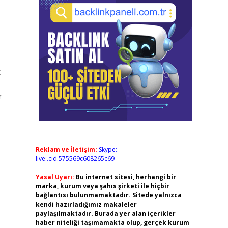
x
r
Reklam ve İletişim:
Skype:
live:.cid.575569c608265c69
Yasal Uyarı:
Bu internet sitesi, herhangi bir
marka, kurum veya şahıs şirketi ile hiçbir
bağlantısı bulunmamaktadır. Sitede yalnızca
kendi hazırladığımız makaleler
paylaşılmaktadır. Burada yer alan içerikler
haber niteliği taşımamakta olup, gerçek kurum