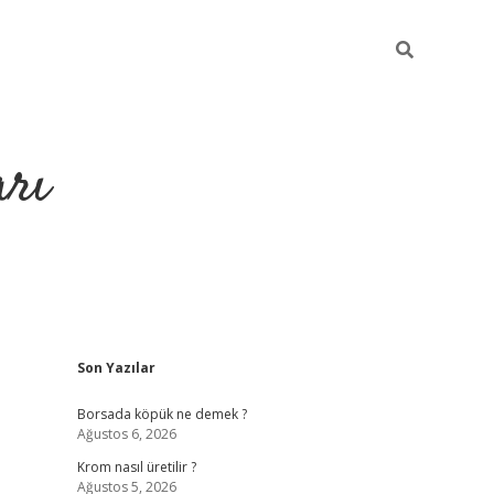
arı
Sidebar
Son Yazılar
hiltonbet giriş
ilbet giriş yap
ilbet.online
piabella giriş
betexper
Borsada köpük ne demek ?
Ağustos 6, 2026
Krom nasıl üretilir ?
Ağustos 5, 2026