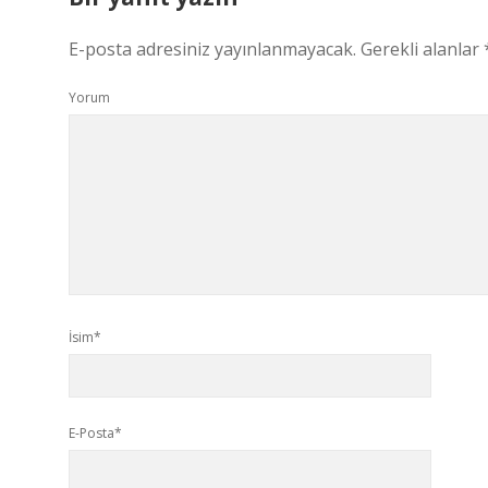
E-posta adresiniz yayınlanmayacak.
Gerekli alanlar
Yorum
İsim*
E-Posta*