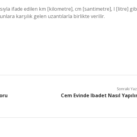
la ifade edilen km [kilometre], cm [santimetre], l [litre] gib
lara karşılık gelen uzantılarla birlikte verilir.
Sonraki Yaz
poru
Cem Evinde Ibadet Nasıl Yapılı