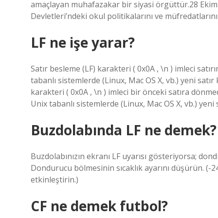
amaçlayan muhafazakar bir siyasi örgüttür.28 Ekim
Devletleri’ndeki okul politikalarını ve müfredatları
LF ne işe yarar?
Satır besleme (LF) karakteri ( 0x0A , \n ) imleci sat
tabanlı sistemlerde (Linux, Mac OS X, vb.) yeni satır
karakteri ( 0x0A , \n ) imleci bir önceki satıra dönm
Unix tabanlı sistemlerde (Linux, Mac OS X, vb.) yeni s
Buzdolabında LF ne demek?
Buzdolabınızın ekranı LF uyarısı gösteriyorsa; don
Dondurucu bölmesinin sıcaklık ayarını düşürün. (-2
etkinleştirin.)
CF ne demek futbol?