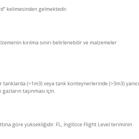
ard” kelimesinden gelmektedir.
lzemenin kırılma sınırı belirlenebilir ve malzemeler
ilir tanklarda (>1m3) veya tank konteynerlerinde (>3m3) yanıcı
cı gazların taşınması için.
tına göre yüksekliğidir. FL, İngilizce Flight Level teriminin