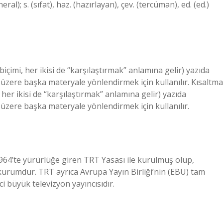
al); s. (sıfat), haz. (hazırlayan), çev. (tercüman), ed. (ed.)
biçimi, her ikisi de “karşılaştırmak” anlamına gelir) yazıda
üzere başka materyale yönlendirmek için kullanılır. Kısaltma
 her ikisi de “karşılaştırmak” anlamına gelir) yazıda
üzere başka materyale yönlendirmek için kullanılır.
64’te yürürlüğe giren TRT Yasası ile kurulmuş olup,
kurumdur. TRT ayrıca Avrupa Yayın Birliği’nin (EBU) tam
ci büyük televizyon yayıncısıdır.