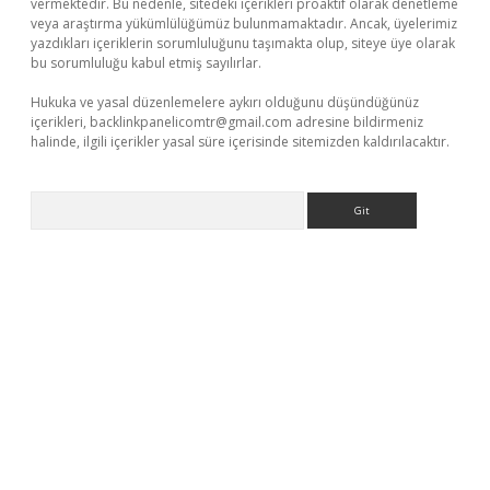
vermektedir. Bu nedenle, sitedeki içerikleri proaktif olarak denetleme
veya araştırma yükümlülüğümüz bulunmamaktadır. Ancak, üyelerimiz
yazdıkları içeriklerin sorumluluğunu taşımakta olup, siteye üye olarak
bu sorumluluğu kabul etmiş sayılırlar.
Hukuka ve yasal düzenlemelere aykırı olduğunu düşündüğünüz
içerikleri,
backlinkpanelicomtr@gmail.com
adresine bildirmeniz
halinde, ilgili içerikler yasal süre içerisinde sitemizden kaldırılacaktır.
Arama
xper.xyz
elexbet en iyi bahis sitesi