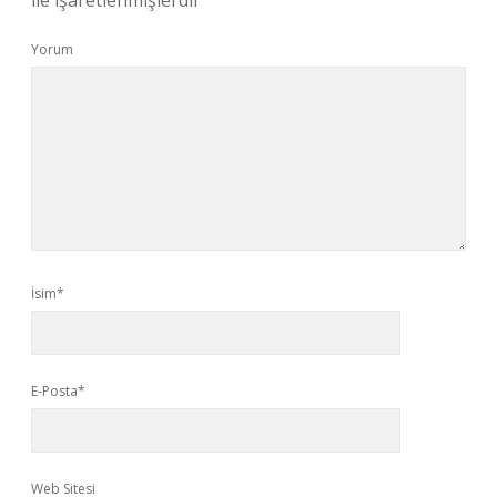
ile işaretlenmişlerdir
Yorum
İsim*
E-Posta*
Web Sitesi