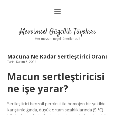
menüyü
Anasayfa
aç
Gizlilik Politikası
Mevsimsel Güzellik Tüyoları
Yasal Uyarı
Her mevsim neşeli öneriler bul!
Hakkımızda
Macuna Ne Kadar Sertleştirici Oranı
Tarih: Kasım 5, 2024
Macun sertleştiricisi
ne işe yarar?
Sertleştirici benzoil peroksit ile homojen bir şekilde
karıştırıldığında, düşük ortam sıcaklıklarında (5 °C)