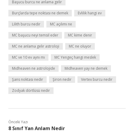
Başucu burcu ne anlama gelir
Burçlarda tepe noktası ne demek
Evlilik hangi ev
Lilith burcu nedir
MC açılımı ne
MC başucu neyi temsil eder
MC kime denir
MC ne anlama gelir astroloji
MC ne oluyor
MC ve 10 ev aynı mı
MC Yengeç hangi meslek
Midheaven ne astrolojide
Midheaven yay ne demek
Şans noktası nedir
Şiron nedir
Vertex burcu nedir
Zodyak dörtlüsü nedir
Önceki Yazı
8 Sınıf Yan Anlam Nedir