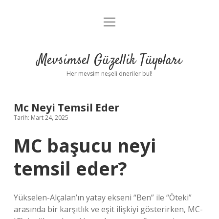
menüyü
Anasayfa
aç
Gizlilik Politikası
Mevsimsel Güzellik Tüyoları
Yasal Uyarı
Her mevsim neşeli öneriler bul!
Hakkımızda
Mc Neyi Temsil Eder
Tarih: Mart 24, 2025
MC başucu neyi
temsil eder?
Yükselen-Alçalan’ın yatay ekseni “Ben” ile “Öteki”
arasında bir karşıtlık ve eşit ilişkiyi gösterirken, MC-