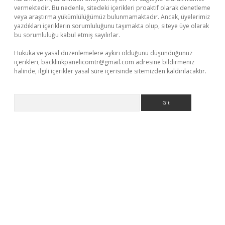
vermektedir. Bu nedenle, sitedeki içerikleri proaktif olarak denetleme
veya araştırma yükümlülüğümüz bulunmamaktadır. Ancak, üyelerimiz
yazdıkları içeriklerin sorumluluğunu taşımakta olup, siteye üye olarak
bu sorumluluğu kabul etmiş sayılırlar.
Hukuka ve yasal düzenlemelere aykırı olduğunu düşündüğünüz
içerikleri,
backlinkpanelicomtr@gmail.com
adresine bildirmeniz
halinde, ilgili içerikler yasal süre içerisinde sitemizden kaldırılacaktır.
Arama
xper.xyz
elexbet en iyi bahis sitesi