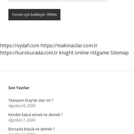
https://oydaf.com
https://makinacilar.com.tr
https://kursburada.com.tr
knight online
nttgame
Sitemap
Sidebar
Son Yazılar
Titanyum Xray’de öter mi ?
Ağustos 8, 2026
Kendini kabul etmek ne demek ?
Ağustos 7, 2026
Borsada köpük ne demek ?