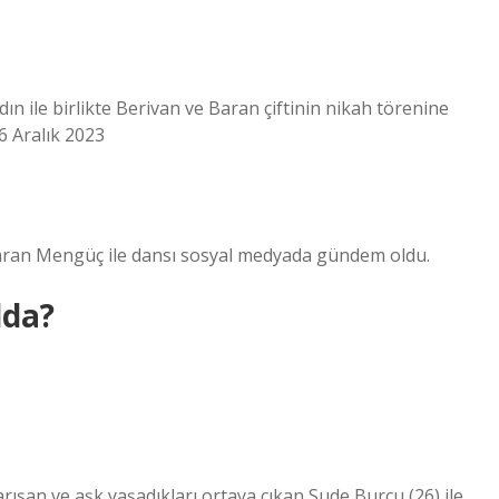
n ile birlikte Berivan ve Baran çiftinin nikah törenine
6 Aralık 2023
Baran Mengüç ile dansı sosyal medyada gündem oldu.
lda?
yarışan ve aşk yaşadıkları ortaya çıkan Sude Burcu (26) ile