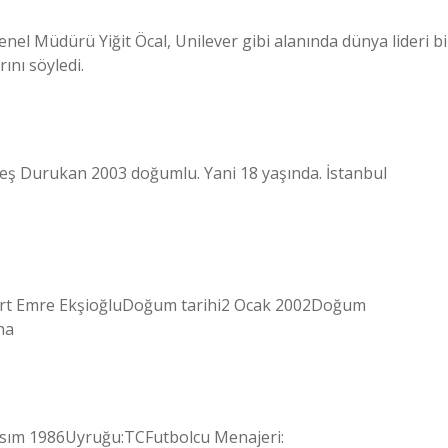
nel Müdürü Yiğit Öcal, Unilever gibi alanında dünya lideri bi
nı söyledi.
Ateş Durukan 2003 doğumlu. Yani 18 yaşında. İstanbul
rt Emre EkşioğluDoğum tarihi2 Ocak 2002Doğum
ha
Kasım 1986Uyruğu:TCFutbolcu Menajeri: