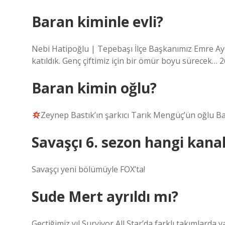
Baran kiminle evli?
Nebi Hatipoğlu | Tepebaşı İlçe Başkanımız Emre Aydı
katıldık. Genç çiftimiz için bir ömür boyu sürecek… 2
Baran kimin oğlu?
Zeynep Bastık’ın şarkıcı Tarık Mengüç’ün oğlu 
Savaşçı 6. sezon hangi kana
Savaşçı yeni bölümüyle FOX’ta!
Sude Mert ayrıldı mı?
Geçtiğimiz yıl Survivor All Star’da farklı takımlarda 