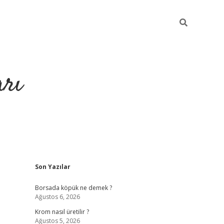
arı
Sidebar
Son Yazılar
hiltonbet giriş
ilbet giriş yap
ilbet.online
piabella giriş
betexper
Borsada köpük ne demek ?
Ağustos 6, 2026
Krom nasıl üretilir ?
Ağustos 5, 2026