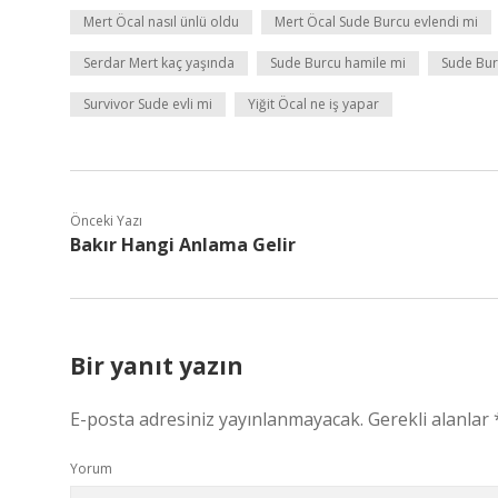
Mert Öcal nasıl ünlü oldu
Mert Öcal Sude Burcu evlendi mi
Serdar Mert kaç yaşında
Sude Burcu hamile mi
Sude Bur
Survivor Sude evli mi
Yiğit Öcal ne iş yapar
Önceki Yazı
Bakır Hangi Anlama Gelir
Bir yanıt yazın
E-posta adresiniz yayınlanmayacak.
Gerekli alanlar
Yorum