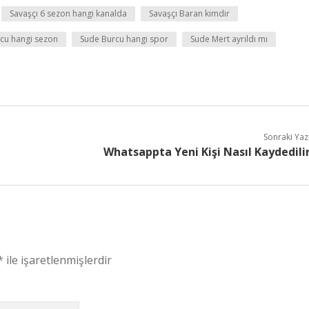
Savaşçı 6 sezon hangi kanalda
Savaşçı Baran kimdir
cu hangi sezon
Sude Burcu hangi spor
Sude Mert ayrıldı mı
Sonraki Yaz
Whatsappta Yeni Kişi Nasıl Kaydedili
*
ile işaretlenmişlerdir