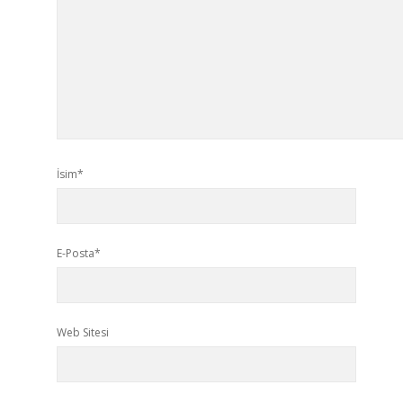
İsim*
E-Posta*
Web Sitesi