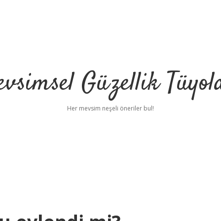
vsimsel Güzellik Tüyol
Her mevsim neşeli öneriler bul!
betci