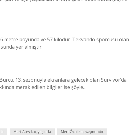
 1.66 metre boyunda ve 57 kilodur. Tekvando sporcusu olan
sunda yer almıştır.
 Burcu. 13. sezonuyla ekranlara gelecek olan Survivor’da
kında merak edilen bilgiler ise şöyle…
da
Mert Ateş kaç yaşında
Mert Öcal kaç yaşındadır