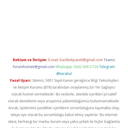
ilbet.online
piabella giriş
betexper.xyz
elexbet en iyi bahis sites
Reklam ve İletişim:
E-mail:
backlinkpaneli@gmail.com
Teams:
forumhizmeti@gmail.com
Whatsapp: 0262 606 0 726
Telegram:
@karabul
Yasal Uyarı:
Sitemiz, 5651 Sayılı Kanun gereğince Bilgi Teknolojileri
ve İletişim Kurumu (BTK) tarafından onaylanmış bir Yer Sağlayıcı
olarak hizmet vermektedir. Bu nedenle, sitedeki içerikleri proaktif
olarak denetleme veya araştırma yükümlülüğümüz bulunmamaktadır.
Ancak, üyelerimiz yazdıkları içeriklerin sorumluluğunu taşımakta olup,
siteye üye olarak bu sorumluluğu kabul etmiş sayılırlar. Bu internet
sitesi, herhangi bir marka, kurum veya şahıs şirketi ile hiçbir bağlantısı