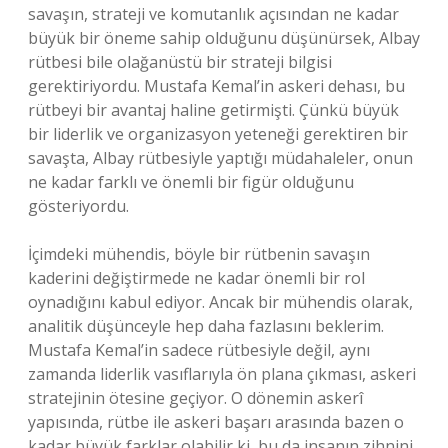
savaşın, strateji ve komutanlık açısından ne kadar
büyük bir öneme sahip olduğunu düşünürsek, Albay
rütbesi bile olağanüstü bir strateji bilgisi
gerektiriyordu. Mustafa Kemal’in askeri dehası, bu
rütbeyi bir avantaj haline getirmişti. Çünkü büyük
bir liderlik ve organizasyon yeteneği gerektiren bir
savaşta, Albay rütbesiyle yaptığı müdahaleler, onun
ne kadar farklı ve önemli bir figür olduğunu
gösteriyordu.
İçimdeki mühendis, böyle bir rütbenin savaşın
kaderini değiştirmede ne kadar önemli bir rol
oynadığını kabul ediyor. Ancak bir mühendis olarak,
analitik düşünceyle hep daha fazlasını beklerim.
Mustafa Kemal’in sadece rütbesiyle değil, aynı
zamanda liderlik vasıflarıyla ön plana çıkması, askeri
stratejinin ötesine geçiyor. O dönemin askerî
yapısında, rütbe ile askeri başarı arasında bazen o
kadar büyük farklar olabilir ki, bu da insanın zihnini