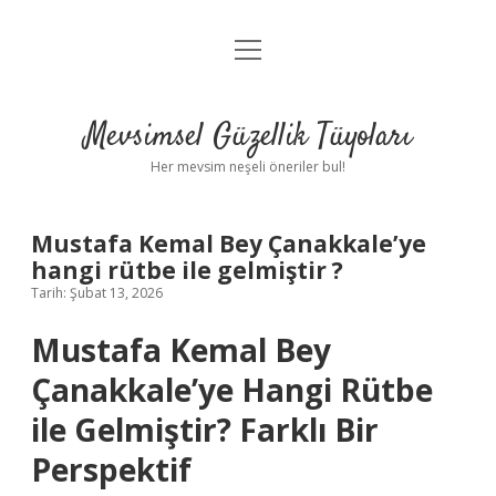
menüyü
Anasayfa
aç
Gizlilik Politikası
Mevsimsel Güzellik Tüyoları
Yasal Uyarı
Her mevsim neşeli öneriler bul!
Hakkımızda
Mustafa Kemal Bey Çanakkale’ye
hangi rütbe ile gelmiştir ?
Tarih: Şubat 13, 2026
Mustafa Kemal Bey
Çanakkale’ye Hangi Rütbe
ile Gelmiştir? Farklı Bir
Perspektif