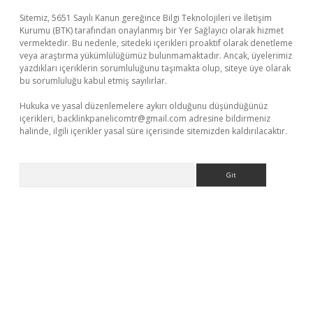
Sitemiz, 5651 Sayılı Kanun gereğince Bilgi Teknolojileri ve İletişim
Kurumu (BTK) tarafından onaylanmış bir Yer Sağlayıcı olarak hizmet
vermektedir. Bu nedenle, sitedeki içerikleri proaktif olarak denetleme
veya araştırma yükümlülüğümüz bulunmamaktadır. Ancak, üyelerimiz
yazdıkları içeriklerin sorumluluğunu taşımakta olup, siteye üye olarak
bu sorumluluğu kabul etmiş sayılırlar.
Hukuka ve yasal düzenlemelere aykırı olduğunu düşündüğünüz
içerikleri,
backlinkpanelicomtr@gmail.com
adresine bildirmeniz
halinde, ilgili içerikler yasal süre içerisinde sitemizden kaldırılacaktır.
Arama
texper.xyz
elexbet en iyi bahis sitesi