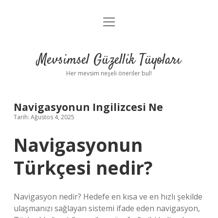
menüyü
Anasayfa
aç
Gizlilik Politikası
Mevsimsel Güzellik Tüyoları
Yasal Uyarı
Her mevsim neşeli öneriler bul!
Hakkımızda
Navigasyonun Ingilizcesi Ne
Tarih: Ağustos 4, 2025
Navigasyonun
Türkçesi nedir?
Navigasyon nedir? Hedefe en kısa ve en hızlı şekilde
ulaşmanızı sağlayan sistemi ifade eden navigasyon,