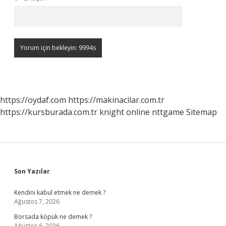
https://oydaf.com
https://makinacilar.com.tr
https://kursburada.com.tr
knight online
nttgame
Sitemap
Sidebar
Son Yazılar
Kendini kabul etmek ne demek ?
Ağustos 7, 2026
Borsada köpük ne demek ?
Ağustos 6, 2026