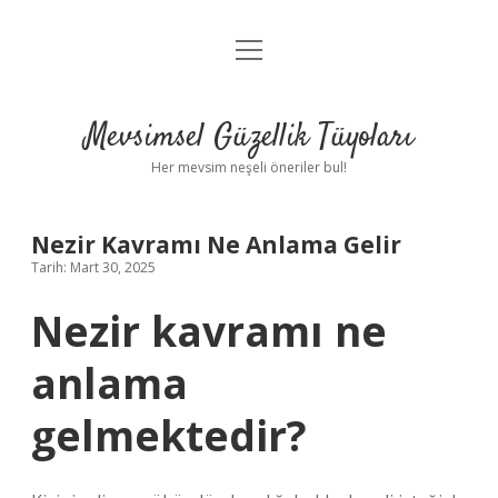
menüyü
Anasayfa
aç
Gizlilik Politikası
Mevsimsel Güzellik Tüyoları
Yasal Uyarı
Her mevsim neşeli öneriler bul!
Hakkımızda
Nezir Kavramı Ne Anlama Gelir
Tarih: Mart 30, 2025
Nezir kavramı ne
anlama
gelmektedir?