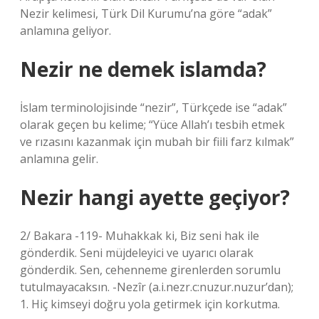
Nezir kelimesi, Türk Dil Kurumu’na göre “adak”
anlamına geliyor.
Nezir ne demek islamda?
İslam terminolojisinde “nezir”, Türkçede ise “adak”
olarak geçen bu kelime; “Yüce Allah’ı tesbih etmek
ve rızasını kazanmak için mubah bir fiili farz kılmak”
anlamına gelir.
Nezir hangi ayette geçiyor?
2/ Bakara -119- Muhakkak ki, Biz seni hak ile
gönderdik. Seni müjdeleyici ve uyarıcı olarak
gönderdik. Sen, cehenneme girenlerden sorumlu
tutulmayacaksın. -Nezîr (a.i.nezr.c:nuzur.nuzur’dan);
1. Hiç kimseyi doğru yola getirmek için korkutma.