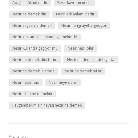
Adağın hükmü nedir
Beşir kavramı nedir
Nazir ne demek din
Nezir adı anlamı nedir
Nezir akçesi ne demek
Nezir hangi ayette geçiyor
Nezir kavramı ne anlama gelmektedir
Nezir Kuranda geçiyor mu
Nezir nasıl olur
Nezir ne demek dini terim
Nezir ne demek edebiyatta
Nezir ne demek islamda
Nezir ne demek tefsir
Nezir nedir hac
Nezir neye denir
Nezir sıfatı ne demektir
Peygamberimizin hayatı nezir ne demek
Önceki Yazı