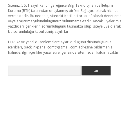
Sitemiz, 5651 Sayılı Kanun gereğince Bilgi Teknolojileri ve İletişim
Kurumu (BTK) tarafından onaylanmış bir Yer Sağlayıcı olarak hizmet
vermektedir. Bu nedenle, sitedeki içerikleri proaktif olarak denetleme
veya araştırma yükümlülüğümüz bulunmamaktadır. Ancak, üyelerimiz
yazdıkları içeriklerin sorumluluğunu taşımakta olup, siteye üye olarak
bu sorumluluğu kabul etmiş sayılırlar.
Hukuka ve yasal düzenlemelere aykırı olduğunu düşündüğünüz
içerikleri,
backlinkpanelicomtr@gmail.com
adresine bildirmeniz
halinde, ilgili içerikler yasal süre içerisinde sitemizden kaldırılacaktır.
Arama
a giriş
betexper.xyz
elexbet en iyi bahis sitesi