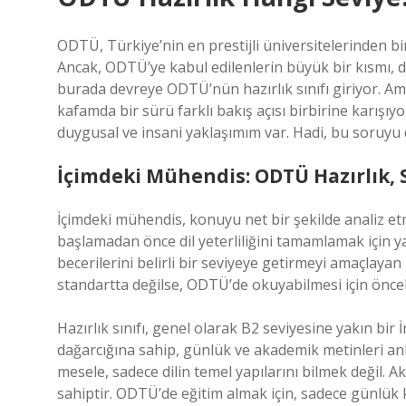
ODTÜ, Türkiye’nin en prestijli üniversitelerinden bir
Ancak, ODTÜ’ye kabul edilenlerin büyük bir kısmı, di
burada devreye ODTÜ’nün hazırlık sınıfı giriyor. A
kafamda bir sürü farklı bakış açısı birbirine karışıyo
duygusal ve insani yaklaşımım var. Hadi, bu soruyu 
İçimdeki Mühendis: ODTÜ Hazırlık, St
İçimdeki mühendis, konuyu net bir şekilde analiz etm
başlamadan önce dil yeterliliğini tamamlamak için yapı
becerilerini belirli bir seviyeye getirmeyi amaçlayan b
standartta değilse, ODTÜ’de okuyabilmesi için öncel
Hazırlık sınıfı, genel olarak B2 seviyesine yakın bir İn
dağarcığına sahip, günlük ve akademik metinleri anl
mesele, sadece dilin temel yapılarını bilmek değil. Ak
sahiptir. ODTÜ’de eğitim almak için, sadece günlük 