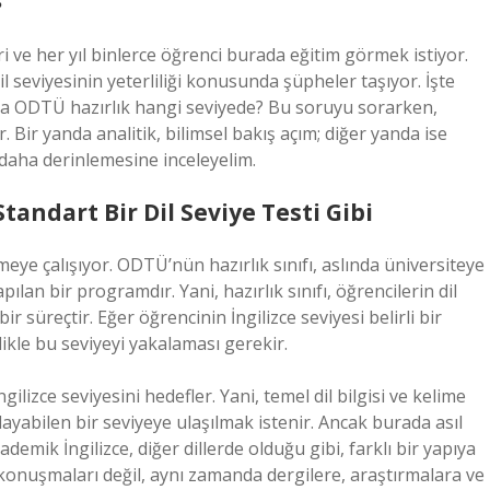
i ve her yıl binlerce öğrenci burada eğitim görmek istiyor.
l seviyesinin yeterliliği konusunda şüpheler taşıyor. İşte
ma ODTÜ hazırlık hangi seviyede? Bu soruyu sorarken,
r. Bir yanda analitik, bilimsel bakış açım; diğer yanda ise
daha derinlemesine inceleyelim.
andart Bir Dil Seviye Testi Gibi
eye çalışıyor. ODTÜ’nün hazırlık sınıfı, aslında üniversiteye
lan bir programdır. Yani, hazırlık sınıfı, öğrencilerin dil
ir süreçtir. Eğer öğrencinin İngilizce seviyesi belirli bir
ikle bu seviyeyi yakalaması gerekir.
gilizce seviyesini hedefler. Yani, temel dil bilgisi ve kelime
ayabilen bir seviyeye ulaşılmak istenir. Ancak burada asıl
ademik İngilizce, diğer dillerde olduğu gibi, farklı bir yapıya
konuşmaları değil, aynı zamanda dergilere, araştırmalara ve