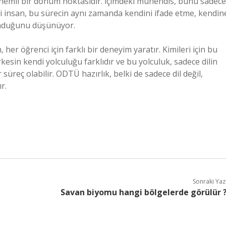
 önemli bir dönüm noktasıdır. İçimdeki mühendis, bunu sadece
eki insan, bu sürecin aynı zamanda kendini ifade etme, kendin
unduğunu düşünüyor.
er öğrenci için farklı bir deneyim yaratır. Kimileri için bu
Herkesin kendi yolculuğu farklıdır ve bu yolculuk, sadece dilin
süreç olabilir. ODTÜ hazırlık, belki de sadece dil değil,
r.
Sonraki Yaz
Savan biyomu hangi bölgelerde görülür 