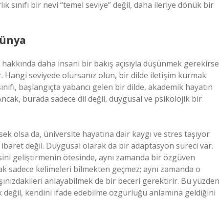
 sınıfı bir nevi “temel seviye” değil, daha ileriye dönük bir
Dünya
ıfı hakkında daha insani bir bakış açısıyla düşünmek gerekirse
r. Hangi seviyede olursanız olun, bir dilde iletişim kurmak
ınıfı, başlangıçta yabancı gelen bir dilde, akademik hayatın
Ancak, burada sadece dil değil, duygusal ve psikolojik bir
üksek olsa da, üniversite hayatına dair kaygı ve stres taşıyor
n ibaret değil. Duygusal olarak da bir adaptasyon süreci var.
risini geliştirmenin ötesinde, aynı zamanda bir özgüven
şmak sadece kelimeleri bilmekten geçmez; aynı zamanda o
şınızdakileri anlayabilmek de bir beceri gerektirir. Bu yüzde
k değil, kendini ifade edebilme özgürlüğü anlamına geldiğini