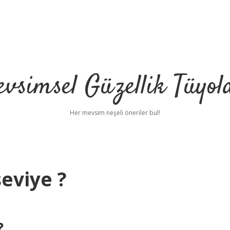
vsimsel Güzellik Tüyol
Her mevsim neşeli öneriler bul!
seviye ?
be
?