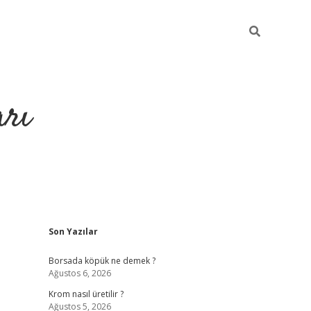
arı
Sidebar
Son Yazılar
tci
hiltonbet giriş
ilbet giriş yap
ilbet.online
piabella giriş
betex
Borsada köpük ne demek ?
Ağustos 6, 2026
Krom nasıl üretilir ?
Ağustos 5, 2026