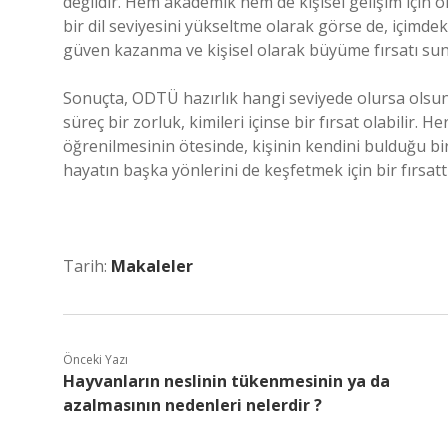
değildir. Hem akademik hem de kişisel gelişim için
bir dil seviyesini yükseltme olarak görse de, içimd
güven kazanma ve kişisel olarak büyüme fırsatı s
Sonuçta, ODTÜ hazırlık hangi seviyede olursa olsun, h
süreç bir zorluk, kimileri içinse bir fırsat olabilir. 
öğrenilmesinin ötesinde, kişinin kendini bulduğu bir 
hayatın başka yönlerini de keşfetmek için bir fırsattı
Tarih:
Makaleler
Önceki Yazı
Hayvanların neslinin tükenmesinin ya da
azalmasının nedenleri nelerdir ?