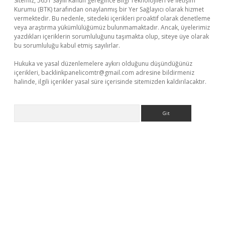
Sitemiz, 5651 Sayılı Kanun gereğince Bilgi Teknolojileri ve İletişim
Kurumu (BTK) tarafından onaylanmış bir Yer Sağlayıcı olarak hizmet
vermektedir. Bu nedenle, sitedeki içerikleri proaktif olarak denetleme
veya araştırma yükümlülüğümüz bulunmamaktadır. Ancak, üyelerimiz
yazdıkları içeriklerin sorumluluğunu taşımakta olup, siteye üye olarak
bu sorumluluğu kabul etmiş sayılırlar.
Hukuka ve yasal düzenlemelere aykırı olduğunu düşündüğünüz
içerikleri,
backlinkpanelicomtr@gmail.com
adresine bildirmeniz
halinde, ilgili içerikler yasal süre içerisinde sitemizden kaldırılacaktır.
Arama
er.xyz
elexbet en iyi bahis sitesi