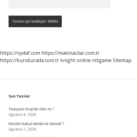
https://oydaf.com
https://makinacilar.com.tr
https://kursburada.com.tr
knight online
nttgame
Sitemap
Sidebar
Son Yazılar
Titanyum Xray’de öter mi ?
Ağustos 8, 2026
Kendini kabul etmek ne demek ?
Ağustos 7, 2026