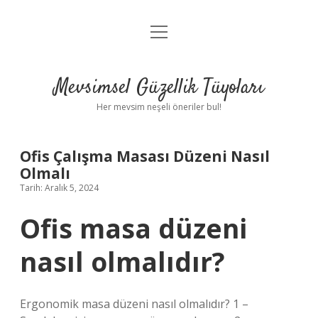
menüyü
Anasayfa
aç
Gizlilik Politikası
Mevsimsel Güzellik Tüyoları
Yasal Uyarı
Her mevsim neşeli öneriler bul!
Hakkımızda
Ofis Çalışma Masası Düzeni Nasıl
Olmalı
Tarih: Aralık 5, 2024
Ofis masa düzeni
nasıl olmalıdır?
Ergonomik masa düzeni nasıl olmalıdır? 1 –