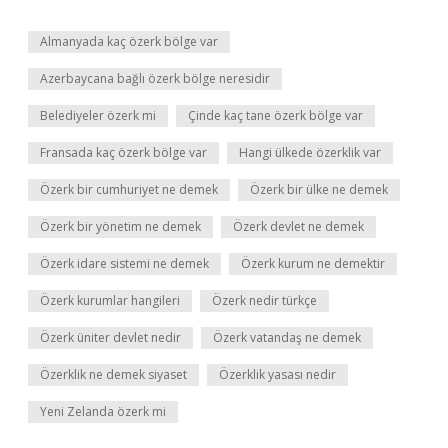
Almanyada kaç özerk bölge var
Azerbaycana bağlı özerk bölge neresidir
Belediyeler özerk mi
Çinde kaç tane özerk bölge var
Fransada kaç özerk bölge var
Hangi ülkede özerklik var
Özerk bir cumhuriyet ne demek
Özerk bir ülke ne demek
Özerk bir yönetim ne demek
Özerk devlet ne demek
Özerk idare sistemi ne demek
Özerk kurum ne demektir
Özerk kurumlar hangileri
Özerk nedir türkçe
Özerk üniter devlet nedir
Özerk vatandaş ne demek
Özerklik ne demek siyaset
Özerklik yasası nedir
Yeni Zelanda özerk mi