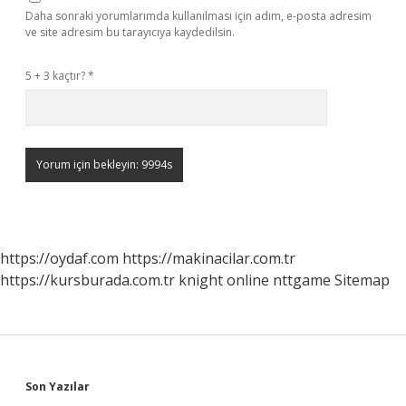
Daha sonraki yorumlarımda kullanılması için adım, e-posta adresim
ve site adresim bu tarayıcıya kaydedilsin.
5 + 3 kaçtır?
*
https://oydaf.com
https://makinacilar.com.tr
https://kursburada.com.tr
knight online
nttgame
Sitemap
Sidebar
Son Yazılar