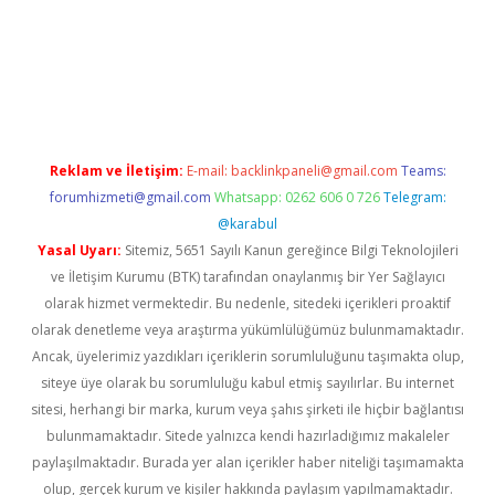
xper.xyz
elexbet en iyi bahis sitesi
Reklam ve İletişim:
E-mail:
backlinkpaneli@gmail.com
Teams:
forumhizmeti@gmail.com
Whatsapp: 0262 606 0 726
Telegram:
@karabul
Yasal Uyarı:
Sitemiz, 5651 Sayılı Kanun gereğince Bilgi Teknolojileri
ve İletişim Kurumu (BTK) tarafından onaylanmış bir Yer Sağlayıcı
olarak hizmet vermektedir. Bu nedenle, sitedeki içerikleri proaktif
olarak denetleme veya araştırma yükümlülüğümüz bulunmamaktadır.
Ancak, üyelerimiz yazdıkları içeriklerin sorumluluğunu taşımakta olup,
siteye üye olarak bu sorumluluğu kabul etmiş sayılırlar. Bu internet
sitesi, herhangi bir marka, kurum veya şahıs şirketi ile hiçbir bağlantısı
bulunmamaktadır. Sitede yalnızca kendi hazırladığımız makaleler
paylaşılmaktadır. Burada yer alan içerikler haber niteliği taşımamakta
olup, gerçek kurum ve kişiler hakkında paylaşım yapılmamaktadır.