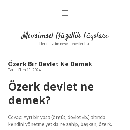
menüyü
Anasayfa
aç
Gizlilik Politikası
Mevsimsel Güzellik Tüyoları
Yasal Uyarı
Her mevsim neşeli öneriler bul!
Hakkımızda
Özerk Bir Devlet Ne Demek
Tarih: Ekim 13, 2024
Özerk devlet ne
demek?
Cevap: Ayrı bir yasa (örgüt, devlet vb.) altında
kendini yönetme yetkisine sahip, başkan, özerk.