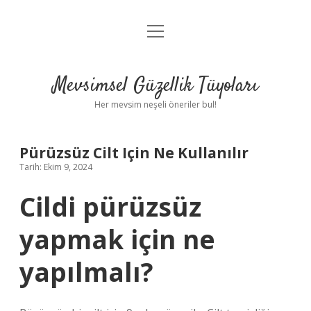
menüyü
Anasayfa
aç
Gizlilik Politikası
Mevsimsel Güzellik Tüyoları
Yasal Uyarı
Her mevsim neşeli öneriler bul!
Hakkımızda
Pürüzsüz Cilt Için Ne Kullanılır
Tarih: Ekim 9, 2024
Cildi pürüzsüz
yapmak için ne
yapılmalı?