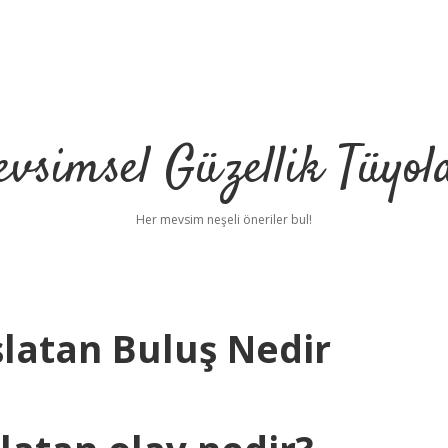
vsimsel Güzellik Tüyol
Her mevsim neşeli öneriler bul!
şlatan Buluş Nedir
betci
h