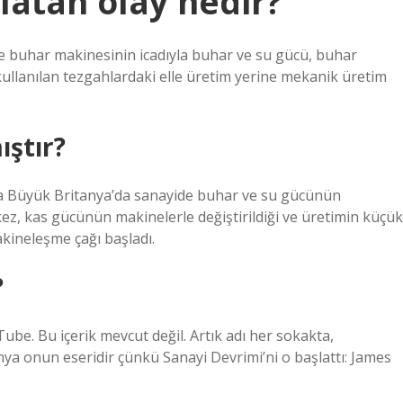
latan olay nedir?
e’de buhar makinesinin icadıyla buhar ve su gücü, buhar
ullanılan tezgahlardaki elle üretim yerine mekanik üretim
ıştır?
rında Büyük Britanya’da sanayide buhar ve su gücünün
 kez, kas gücünün makinelerle değiştirildiği ve üretimin küçük
akineleşme çağı başladı.
?
ube. Bu içerik mevcut değil. Artık adı her sokakta,
ya onun eseridir çünkü Sanayi Devrimi’ni o başlattı: James