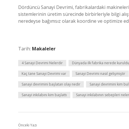
Dördüncü Sanayi Devrimi, fabrikalardaki makinelerin
sistemlerinin üretim sürecinde birbirleriyle bilgi al
neredeyse bağımsız olarak koordine ve optimize ed
Tarih:
Makaleler
4 Sanayi Devrimi Nelerdir
Dünyada ilk fabrika nerede kuruld
Kaç tane Sanayi Devrimi var
Sanayi Devrimi nasıl gelişmiştir
Sanayi devrimini başlatan olay nedir
Sanayi devrimini kim bu
Sanayi inkılabını kim başlattı
Sanayi inkılabının sebepleri nele
Önceki Yazı