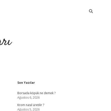
arı
Sidebar
Son Yazılar
iltonbet giriş
ilbet giriş yap
ilbet.online
piabella giriş
betexper
Borsada köpük ne demek ?
Ağustos 6, 2026
Krom nasıl üretilir ?
Ağustos 5, 2026