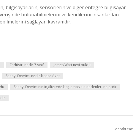
, bilgisayarların, sensörlerin ve diğer entegre bilgisayar
ışverişinde bulunabilmelerini ve kendilerini insanlardan
ebilmelerini sağlayan kavramdır.
u
Endüstri nedir 7 sınıf
James Watt neyi buldu
Sanayi Devrimi nedir kısaca özet
ldu
Sanayi Devriminin İngilterede başlamasının nedenleri nelerdir
rdir
Sonraki Yaz