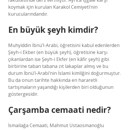
fakültesinde ders vermiştir. Ayrıca işgale karşı
koymak için kurulan Karakol Cemiyeti’nin
kurucularındandır.
En büyük şeyh kimdir?
Muhyiddin İbnü’l-Arabi, öğretisini kabul edenlerden
Şeyh-i Ekber (en büyük şeyh), öğretisine karşı
çıkanlardan ise Şeyh-i Ekfer (en kâfir şeyh) gibi
birbirine taban tabana zıt lakaplar almış ve bu
durum İbnü’l-Arabi’nin İslami kimliğini doğurmuştur.
Bu da onun tarihte hakkında en hararetli
tartışmaların yaşandığı kişilerden biri olduğunun
göstergesidir.
Çarşamba cemaati nedir?
İsmailağa Cemaati, Mahmut Ustaosmanoğlu