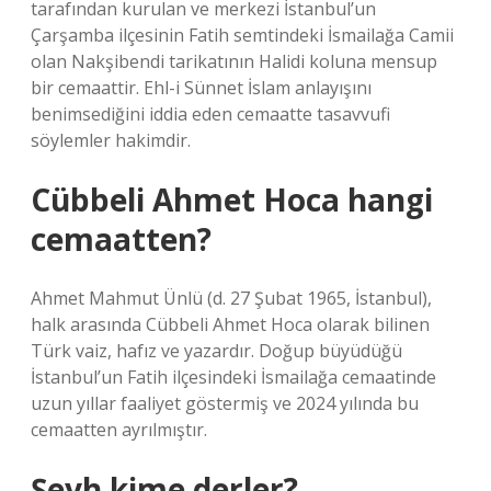
tarafından kurulan ve merkezi İstanbul’un
Çarşamba ilçesinin Fatih semtindeki İsmailağa Camii
olan Nakşibendi tarikatının Halidi koluna mensup
bir cemaattir. Ehl-i Sünnet İslam anlayışını
benimsediğini iddia eden cemaatte tasavvufi
söylemler hakimdir.
Cübbeli Ahmet Hoca hangi
cemaatten?
Ahmet Mahmut Ünlü (d. 27 Şubat 1965, İstanbul),
halk arasında Cübbeli Ahmet Hoca olarak bilinen
Türk vaiz, hafız ve yazardır. Doğup büyüdüğü
İstanbul’un Fatih ilçesindeki İsmailağa cemaatinde
uzun yıllar faaliyet göstermiş ve 2024 yılında bu
cemaatten ayrılmıştır.
Şeyh kime derler?