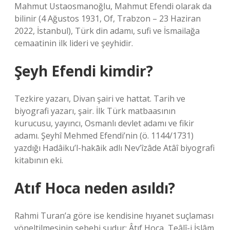
Mahmut Ustaosmanoğlu, Mahmut Efendi olarak da
bilinir (4 Ağustos 1931, Of, Trabzon – 23 Haziran
2022, İstanbul), Türk din adamı, sufi ve İsmailağa
cemaatinin ilk lideri ve şeyhidir.
Şeyh Efendi kimdir?
Tezkire yazarı, Divan şairi ve hattat. Tarih ve
biyografi yazarı, şair. İlk Türk matbaasının
kurucusu, yayıncı, Osmanlı devlet adamı ve fikir
adamı. Şeyhî Mehmed Efendi’nin (ö. 1144/1731)
yazdığı Hadâiku’l-hakāik adlı Nev’îzâde Atâî biyografi
kitabının eki.
Atıf Hoca neden asıldı?
Rahmi Turan’a göre ise kendisine hıyanet suçlaması
yöneltilmesinin sebebi şudur: Âtıf Hoca, Teâlî-i İslâm