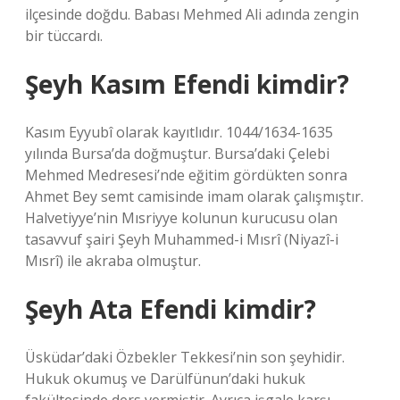
ilçesinde doğdu. Babası Mehmed Ali adında zengin
bir tüccardı.
Şeyh Kasım Efendi kimdir?
Kasım Eyyubî olarak kayıtlıdır. 1044/1634-1635
yılında Bursa’da doğmuştur. Bursa’daki Çelebi
Mehmed Medresesi’nde eğitim gördükten sonra
Ahmet Bey semt camisinde imam olarak çalışmıştır.
Halvetiyye’nin Mısriyye kolunun kurucusu olan
tasavvuf şairi Şeyh Muhammed-i Mısrî (Niyazî-i
Mısrî) ile akraba olmuştur.
Şeyh Ata Efendi kimdir?
Üsküdar’daki Özbekler Tekkesi’nin son şeyhidir.
Hukuk okumuş ve Darülfünun’daki hukuk