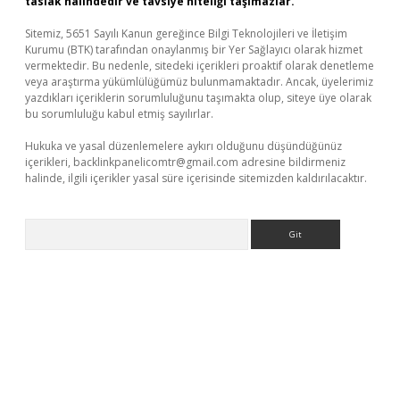
taslak halindedir ve tavsiye niteliği taşımazlar.
Sitemiz, 5651 Sayılı Kanun gereğince Bilgi Teknolojileri ve İletişim
Kurumu (BTK) tarafından onaylanmış bir Yer Sağlayıcı olarak hizmet
vermektedir. Bu nedenle, sitedeki içerikleri proaktif olarak denetleme
veya araştırma yükümlülüğümüz bulunmamaktadır. Ancak, üyelerimiz
yazdıkları içeriklerin sorumluluğunu taşımakta olup, siteye üye olarak
bu sorumluluğu kabul etmiş sayılırlar.
Hukuka ve yasal düzenlemelere aykırı olduğunu düşündüğünüz
içerikleri,
backlinkpanelicomtr@gmail.com
adresine bildirmeniz
halinde, ilgili içerikler yasal süre içerisinde sitemizden kaldırılacaktır.
Arama
per.xyz
elexbet en iyi bahis sitesi