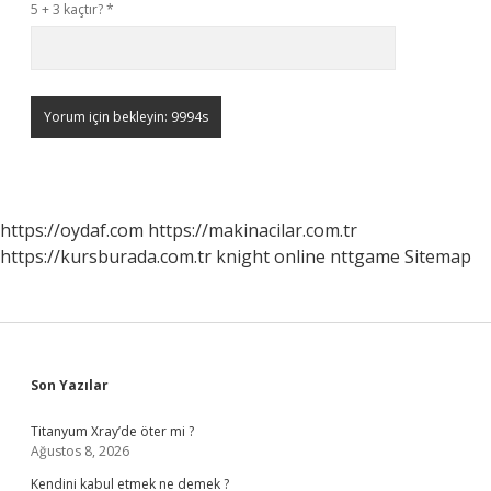
5 + 3 kaçtır?
*
https://oydaf.com
https://makinacilar.com.tr
https://kursburada.com.tr
knight online
nttgame
Sitemap
Sidebar
Son Yazılar
Titanyum Xray’de öter mi ?
Ağustos 8, 2026
Kendini kabul etmek ne demek ?