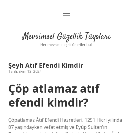
menüyü
Anasayfa
aç
Gizlilik Politikası
Mevsimsel Güzellik Tüyoları
Yasal Uyarı
Her mevsim neşeli öneriler bul!
Hakkımızda
Şeyh Atıf Efendi Kimdir
Tarih: Ekim 13, 2024
Çöp atlamaz atıf
efendi kimdir?
Çöpatlamaz Âtıf Efendi Hazretleri, 1251 Hicri yılında
87 yaşındayken vefat etmiş ve Eyüp Sultan’ın