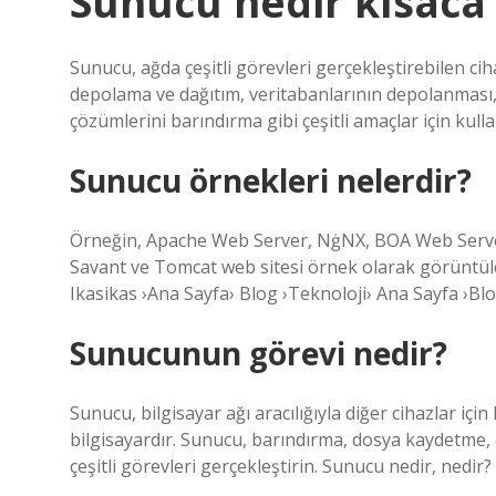
Sunucu nedir kısaca
Sunucu, ağda çeşitli görevleri gerçekleştirebilen ci
depolama ve dağıtım, veritabanlarının depolanması,
çözümlerini barındırma gibi çeşitli amaçlar için kullan
Sunucu örnekleri nelerdir?
Örneğin, Apache Web Server, NġNX, BOA Web Server
Savant ve Tomcat web sitesi örnek olarak görüntül
Ikasikas ›Ana Sayfa› Blog ›Teknoloji› Ana Sayfa ›Bl
Sunucunun görevi nedir?
Sunucu, bilgisayar ağı aracılığıyla diğer cihazlar iç
bilgisayardır. Sunucu, barındırma, dosya kaydetme, 
çeşitli görevleri gerçekleştirin. Sunucu nedir, nedir