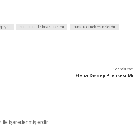
apıyor
Sunucu nedir kısaca tanımı
Sunucu örnekleri nelerdir
Sonraki Yaz
r
Elena Disney Prensesi M
*
ile işaretlenmişlerdir