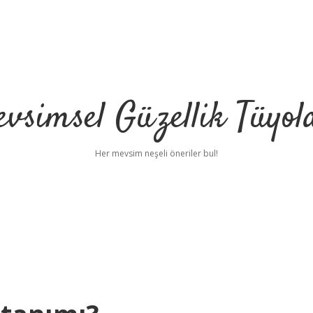
vsimsel Güzellik Tüyol
Her mevsim neşeli öneriler bul!