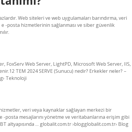
 tanımı?
hazlardır. Web siteleri ve web uygulamaları barındırma, veri
 e -posta hizmetlerinin sağlanması ve siber güvenlik
ılır.
, FoxServ Web Server, LightPD, Microsoft Web Server, IIS,
enir.12 TEM 2024 SERVE (Sunucu) nedir? Erkekler neler? –
og› Teknoloji
in hizmetler, veri veya kaynaklar sağlayan merkezi bir
e -posta mesajlarını yönetme ve veritabanlarına erişim gibi
? BT altyapısında … globalit.com.tr ›blogglobalit.com.tr› Blog