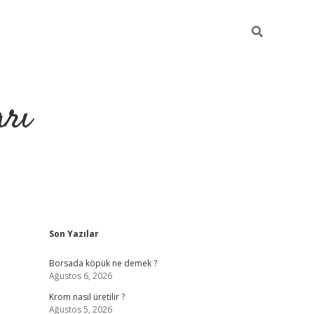
arı
Sidebar
Son Yazılar
betci
hiltonbet giriş
ilbet giriş yap
ilbet.online
piabella giriş
b
Borsada köpük ne demek ?
Ağustos 6, 2026
Krom nasıl üretilir ?
Ağustos 5, 2026