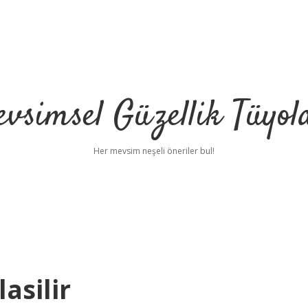
vsimsel Güzellik Tüyol
Her mevsim neşeli öneriler bul!
lasilir