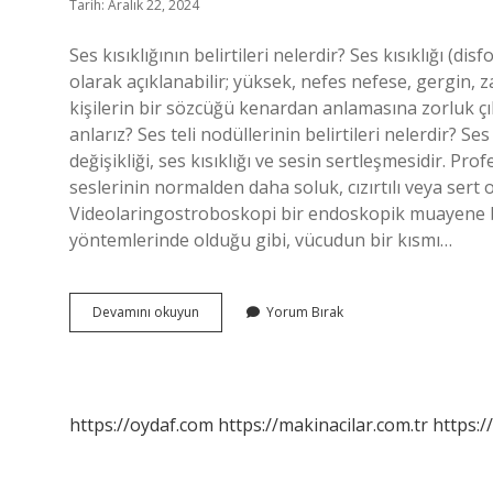
Tarih: Aralık 22, 2024
Ses kısıklığının belirtileri nelerdir? Ses kısıklığı (di
olarak açıklanabilir; yüksek, nefes nefese, gergin, z
kişilerin bir sözcüğü kenardan anlamasına zorluk ç
anlarız? Ses teli nodüllerinin belirtileri nelerdir? Ses
değişikliği, ses kısıklığı ve sesin sertleşmesidir. Pr
seslerinin normalden daha soluk, cızırtılı veya sert o
Videolaringostroboskopi bir endoskopik muayene 
yöntemlerinde olduğu gibi, vücudun bir kısmı…
Ses
Devamını okuyun
Yorum Bırak
Kısıklığı
Nasil
Anlasilir
https://oydaf.com
https://makinacilar.com.tr
https:/