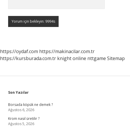
https://oydaf.com
https://makinacilar.com.tr
https://kursburada.com.tr
knight online
nttgame
Sitemap
Sidebar
Son Yazılar
Borsada köpük ne demek ?
Ağustos 6, 2026
Krom nasıl üretilir ?
Ağustos 5, 2026