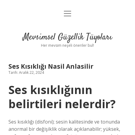
menüyü
Anasayfa
aç
Gizlilik Politikası
Mevsimsel Güzellik Tüyoları
Yasal Uyarı
Her mevsim neşeli öneriler bul!
Hakkımızda
Ses Kısıklığı Nasil Anlasilir
Tarih: Aralık 22, 2024
Ses kısıklığının
belirtileri nelerdir?
Ses kısıklığı (disfoni); sesin kalitesinde ve tonunda
anormal bir değişiklik olarak açıklanabilir; yüksek,