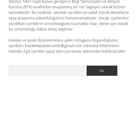
Sitemiz, 5651 Sayılı Kanun gereğince Bilgi Teknolojileri ve İletişim
Kurumu (BTK) tarafından onaylanmış bir Yer Sağlayıcı olarak hizmet
vermektedir. Bu nedenle, sitedeki içerikleri proaktif olarak denetleme
veya araştırma yükümlülüğümüz bulunmamaktadır. Ancak, üyelerimiz
yazdıkları içeriklerin sorumluluğunu taşımakta olup, siteye üye olarak
bu sorumluluğu kabul etmiş sayılırlar.
Hukuka ve yasal düzenlemelere aykırı olduğunu düşündüğünüz
içerikleri,
backlinkpanelicomtr@gmail.com
adresine bildirmeniz
halinde, ilgili içerikler yasal süre içerisinde sitemizden kaldırılacaktır.
Arama
per.xyz
elexbet en iyi bahis sitesi