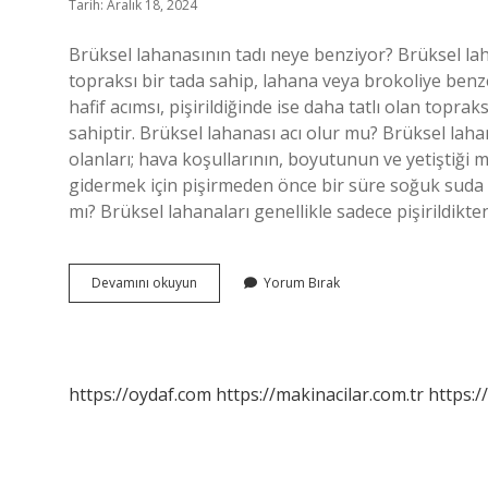
Tarih: Aralık 18, 2024
Brüksel lahanasının tadı neye benziyor? Brüksel lahan
topraksı bir tada sahip, lahana veya brokoliye benz
hafif acımsı, pişirildiğinde ise daha tatlı olan topra
sahiptir. Brüksel lahanası acı olur mu? Brüksel lahan
olanları; hava koşullarının, boyutunun ve yetiştiği m
gidermek için pişirmeden önce bir süre soğuk suda be
mı? Brüksel lahanaları genellikle sadece pişirildikt
Brüksel
Devamını okuyun
Yorum Bırak
Lahanası
Tadı
Neye
Benzer
https://oydaf.com
https://makinacilar.com.tr
https:/