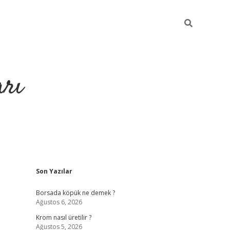
arı
Sidebar
Son Yazılar
betci
hiltonbet giriş
ilbet giriş yap
ilbet.online
piabella giriş
b
Borsada köpük ne demek ?
Ağustos 6, 2026
Krom nasıl üretilir ?
Ağustos 5, 2026