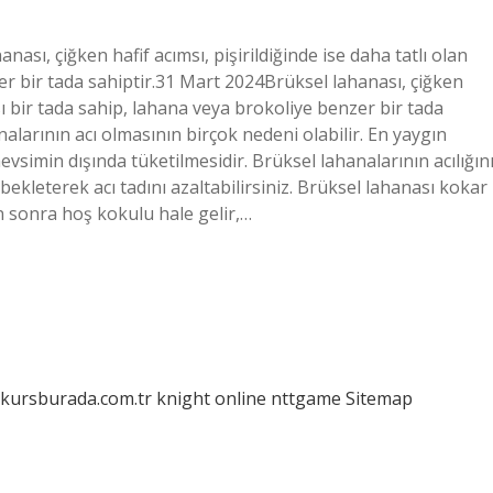
ası, çiğken hafif acımsı, pişirildiğinde ise daha tatlı olan
er bir tada sahiptir.31 Mart 2024Brüksel lahanası, çiğken
ksı bir tada sahip, lahana veya brokoliye benzer bir tada
alarının acı olmasının birçok nedeni olabilir. En yaygın
evsimin dışında tüketilmesidir. Brüksel lahanalarının acılığın
kleterek acı tadını azaltabilirsiniz. Brüksel lahanası kokar
en sonra hoş kokulu hale gelir,…
/kursburada.com.tr
knight online
nttgame
Sitemap