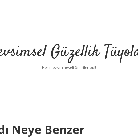
vsimsel Güzellik Tüyol
Her mevsim neşeli öneriler bul!
dı Neye Benzer