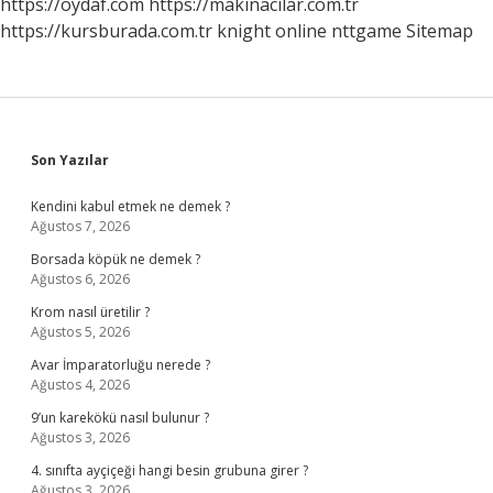
https://oydaf.com
https://makinacilar.com.tr
https://kursburada.com.tr
knight online
nttgame
Sitemap
Sidebar
Son Yazılar
Kendini kabul etmek ne demek ?
Ağustos 7, 2026
Borsada köpük ne demek ?
Ağustos 6, 2026
Krom nasıl üretilir ?
Ağustos 5, 2026
Avar İmparatorluğu nerede ?
Ağustos 4, 2026
9’un karekökü nasıl bulunur ?
Ağustos 3, 2026
4. sınıfta ayçiçeği hangi besin grubuna girer ?
Ağustos 3, 2026