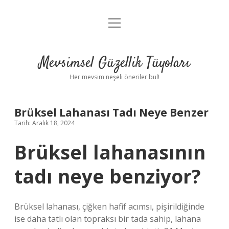
menüyü
Anasayfa
aç
Gizlilik Politikası
Mevsimsel Güzellik Tüyoları
Yasal Uyarı
Her mevsim neşeli öneriler bul!
Hakkımızda
Brüksel Lahanası Tadı Neye Benzer
Tarih: Aralık 18, 2024
Brüksel lahanasının
tadı neye benziyor?
Brüksel lahanası, çiğken hafif acımsı, pişirildiğinde
ise daha tatlı olan topraksı bir tada sahip, lahana