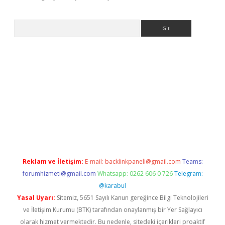
Arama
per.xyz
elexbet en iyi bahis sitesi
Reklam ve İletişim:
E-mail:
backlinkpaneli@gmail.com
Teams:
forumhizmeti@gmail.com
Whatsapp: 0262 606 0 726
Telegram:
@karabul
Yasal Uyarı:
Sitemiz, 5651 Sayılı Kanun gereğince Bilgi Teknolojileri
ve İletişim Kurumu (BTK) tarafından onaylanmış bir Yer Sağlayıcı
olarak hizmet vermektedir. Bu nedenle, sitedeki içerikleri proaktif