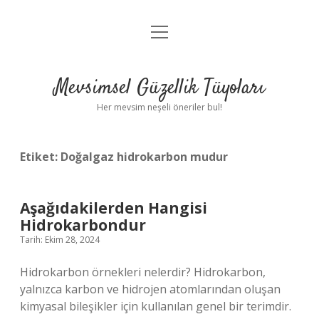
menüyü
Anasayfa
aç
Gizlilik Politikası
Mevsimsel Güzellik Tüyoları
Yasal Uyarı
Her mevsim neşeli öneriler bul!
Hakkımızda
Etiket:
Doğalgaz hidrokarbon mudur
Aşağıdakilerden Hangisi
Hidrokarbondur
Tarih: Ekim 28, 2024
Hidrokarbon örnekleri nelerdir? Hidrokarbon,
yalnızca karbon ve hidrojen atomlarından oluşan
kimyasal bileşikler için kullanılan genel bir terimdir.