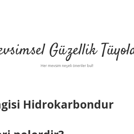
vsimsel Güzellik Tüyol
Her mevsim neşeli öneriler bul!
gisi Hidrokarbondur
betci