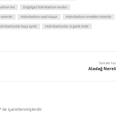
karbon mu
Doğalgaz hidrokarbon mudur
 nelerdir
Hidrokarbon nasıl oluşur
Hidrokarbon örnekleri nelerdir
idrokarbonlar kaça ayrılır
Hidrokarbonlar organik midir
Sonraki Yaz
Aladağ Nerel
*
ile işaretlenmişlerdir