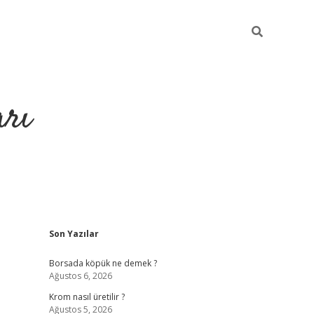
arı
Sidebar
Son Yazılar
hiltonbet giriş
ilbet giriş yap
ilbet.online
piabella giriş
betexper
Borsada köpük ne demek ?
Ağustos 6, 2026
Krom nasıl üretilir ?
Ağustos 5, 2026