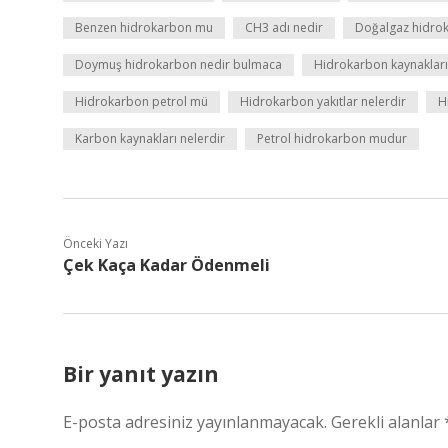
Benzen hidrokarbon mu
CH3 adı nedir
Doğalgaz hidro
Doymuş hidrokarbon nedir bulmaca
Hidrokarbon kaynakları
Hidrokarbon petrol mü
Hidrokarbon yakıtlar nelerdir
H
Karbon kaynakları nelerdir
Petrol hidrokarbon mudur
Önceki Yazı
Çek Kaça Kadar Ödenmeli
Bir yanıt yazın
E-posta adresiniz yayınlanmayacak.
Gerekli alanlar