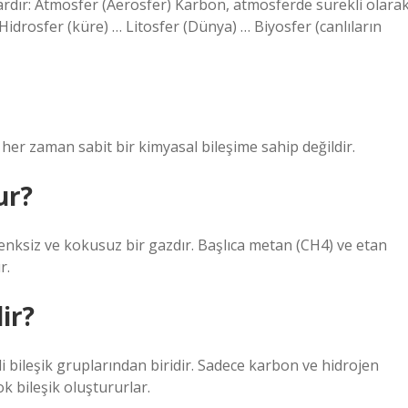
rdır: Atmosfer (Aerosfer) Karbon, atmosferde sürekli olara
drosfer (küre) … Litosfer (Dünya) … Biyosfer (canlıların
her zaman sabit bir kimyasal bileşime sahip değildir.
ur?
 renksiz ve kokusuz bir gazdır. Başlıca metan (CH4) ve etan
r.
ir?
 bileşik gruplarından biridir. Sadece karbon ve hidrojen
k bileşik oluştururlar.