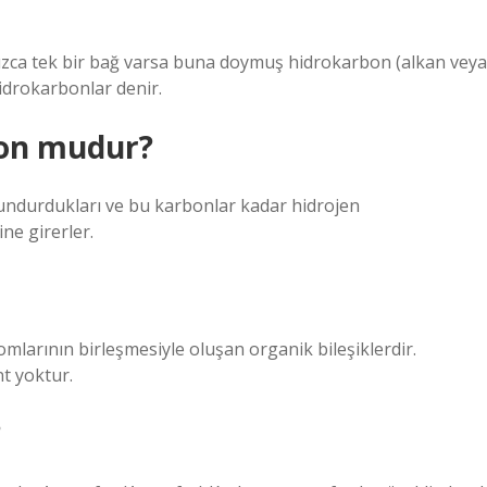
ızca tek bir bağ varsa buna doymuş hidrokarbon (alkan veya
idrokarbonlar denir.
bon mudur?
lundurdukları ve bu karbonlar kadar hidrojen
ne girerler.
larının birleşmesiyle oluşan organik bileşiklerdir.
t yoktur.
?