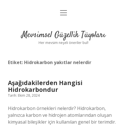
menüyü
Anasayfa
aç
Gizlilik Politikası
Mevsimsel Güzellik Tüyoları
Yasal Uyarı
Her mevsim neşeli öneriler bul!
Hakkımızda
Etiket:
Hidrokarbon yakıtlar nelerdir
Aşağıdakilerden Hangisi
Hidrokarbondur
Tarih: Ekim 28, 2024
Hidrokarbon örnekleri nelerdir? Hidrokarbon,
yalnızca karbon ve hidrojen atomlarından oluşan
kimyasal bileşikler için kullanılan genel bir terimdir.