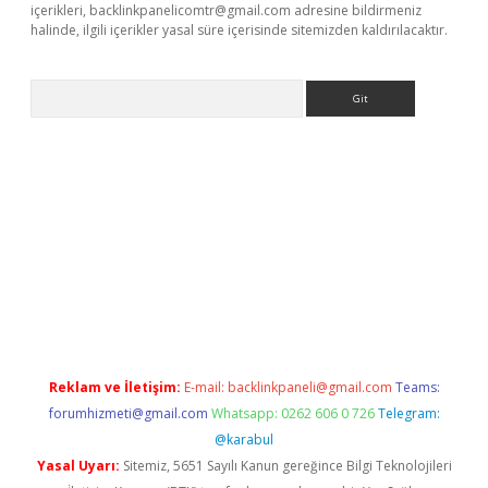
içerikleri,
backlinkpanelicomtr@gmail.com
adresine bildirmeniz
halinde, ilgili içerikler yasal süre içerisinde sitemizden kaldırılacaktır.
Arama
la giriş
betexper.xyz
elexbet en iyi bahis sitesi
Reklam ve İletişim:
E-mail:
backlinkpaneli@gmail.com
Teams:
forumhizmeti@gmail.com
Whatsapp: 0262 606 0 726
Telegram:
@karabul
Yasal Uyarı:
Sitemiz, 5651 Sayılı Kanun gereğince Bilgi Teknolojileri