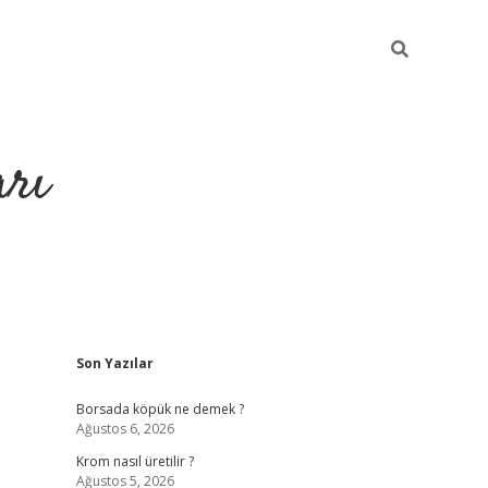
arı
Sidebar
Son Yazılar
betci
hiltonbet giriş
ilbet giriş yap
ilbet.online
piabella giriş
Borsada köpük ne demek ?
Ağustos 6, 2026
Krom nasıl üretilir ?
Ağustos 5, 2026