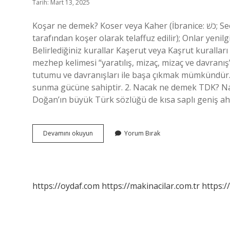
Tarih: Mart 13, 2025
Koşar ne demek? Koser veya Kaher (İbranice: כשׁ; Seefarad Kaser’in Yahudileri tarafından Aşkenaz Yahudileri
tarafından koşer olarak telaffuz edilir); Onlar yeni
Belirlediğiniz kurallar Kaşerut veya Kaşrut kuralları 
mezhep kelimesi “yaratılış, mizaç, mizaç ve davranış” 
tutumu ve davranışları ile başa çıkmak mümkündür. 
sunma gücüne sahiptir. 2. Nacak ne demek TDK? Na
Doğan’ın büyük Türk sözlüğü de kısa saplı geniş ah
Koşarca
Devamını okuyun
Yorum Bırak
Ne
Demek
https://oydaf.com
https://makinacilar.com.tr
https:/