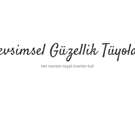
vsimsel Güzellik Tüyol
Her mevsim neşeli öneriler bul!