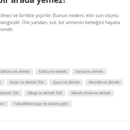
ilmez ve birlikte pişirilir; Bunun nedeni, etin son ölümü
ngıcıdır. Öte yandan, süt, bir annenin bebeğini hayata
sindir.
Kahkara ne demek
Kariha ne demek
Keriya ne demek
k
Kotar ne demek TDK
Kyara ne demek
Mecrefe ne demek
 demek TDK
Nikap ne demek TDK
Nikrah etmek ne demek
mez
Yahudilikte koşer ne anlama gelir