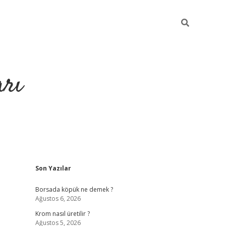
arı
Sidebar
Son Yazılar
ci
hiltonbet giriş
ilbet giriş yap
ilbet.online
piabella giriş
betexp
Borsada köpük ne demek ?
Ağustos 6, 2026
Krom nasıl üretilir ?
Ağustos 5, 2026