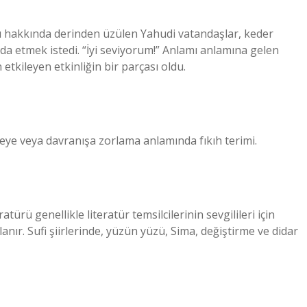
 hakkında derinden üzülen Yahudi vatandaşlar, keder
da etmek istedi. “İyi seviyorum!” Anlamı anlamına gelen
etkileyen etkinliğin bir parçası oldu.
imeye veya davranışa zorlama anlamında fıkıh terimi.
türü genellikle literatür temsilcilerinin sevgilileri için
lanır. Sufi şiirlerinde, yüzün yüzü, Sima, değiştirme ve didar