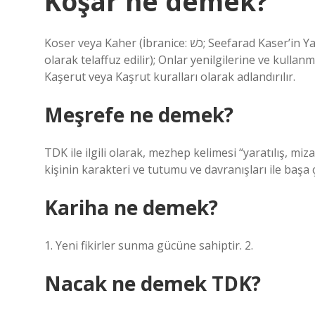
Koşar ne demek?
Koser veya Kaher (İbranice: כשׁ; Seefarad Kaser’in Yahudileri tarafından Aşkenaz Yahudileri tarafından koşer
olarak telaffuz edilir); Onlar yenilgilerine ve kulla
Kaşerut veya Kaşrut kuralları olarak adlandırılır.
Meşrefe ne demek?
TDK ile ilgili olarak, mezhep kelimesi “yaratılış, miza
kişinin karakteri ve tutumu ve davranışları ile ba
Kariha ne demek?
1. Yeni fikirler sunma gücüne sahiptir. 2.
Nacak ne demek TDK?