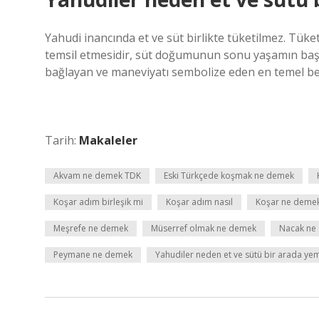
Yahudi inancında et ve süt birlikte tüketilmez. Tüket
temsil etmesidir, süt doğumunun sonu yaşamın başla
bağlayan ve maneviyatı sembolize eden en temel be
Tarih:
Makaleler
Akvam ne demek TDK
Eski Türkçede koşmak ne demek
Koşar adım birleşik mi
Koşar adım nasıl
Koşar ne deme
Meşrefe ne demek
Müserref olmak ne demek
Nacak ne
Peymane ne demek
Yahudiler neden et ve sütü bir arada ye