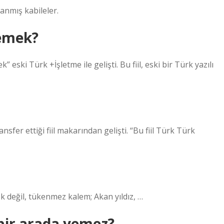
ranmış kabileler.
emek?
 eski Türk +İşletme ile gelişti. Bu fiil, eski bir Türk yazılı
fer ettiği fiil makarından gelişti. “Bu fiil Türk Türk
çek değil, tükenmez kalem; Akan yıldız, …
 bir arada yemez?