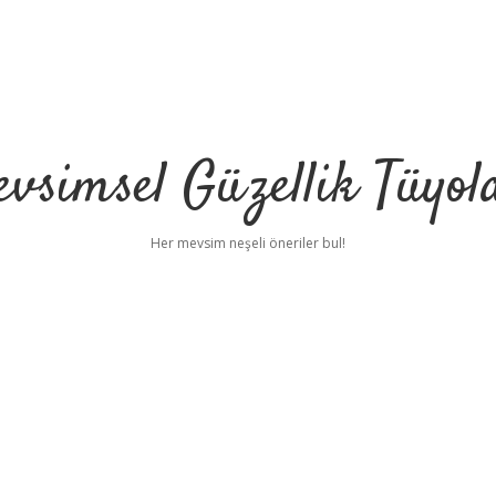
vsimsel Güzellik Tüyol
Her mevsim neşeli öneriler bul!
bet