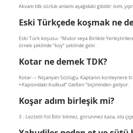
Akvam tdk sözlük anlamı aşağıdaki gibidir: isim, yıp
Eski Türkçede koşmak ne d
Eski Türk koşusu- “Mutor veya Birlikte Yerleştirilecek”
örnek şeklinde “koy” şeklinde gelir.
Kotar ne demek TDK?
Kotar- – Nişanyan Sözlüğü. Kaptanın konteynere trans
+Kapısındaki Kudkud“ Gießen ”biçiminden geliyor.
Koşar adım birleşik mi?
3 .. Lezzetli Yol Bitir bitmez, görünmez kaza, ölü çi
Yahudiler neden et ve sütü