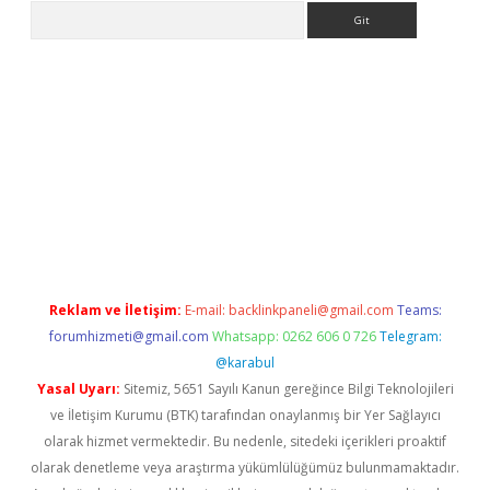
Arama
la giriş
betexper.xyz
elexbet en iyi bahis sitesi
Reklam ve İletişim:
E-mail:
backlinkpaneli@gmail.com
Teams:
forumhizmeti@gmail.com
Whatsapp: 0262 606 0 726
Telegram:
@karabul
Yasal Uyarı:
Sitemiz, 5651 Sayılı Kanun gereğince Bilgi Teknolojileri
ve İletişim Kurumu (BTK) tarafından onaylanmış bir Yer Sağlayıcı
olarak hizmet vermektedir. Bu nedenle, sitedeki içerikleri proaktif
olarak denetleme veya araştırma yükümlülüğümüz bulunmamaktadır.