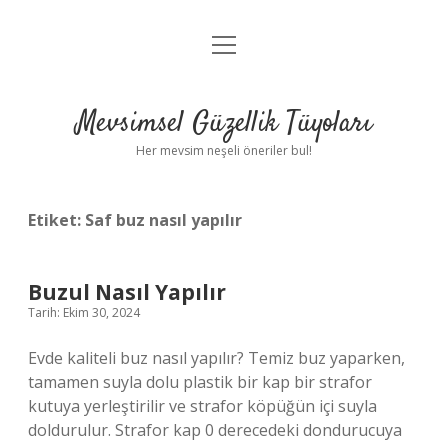
menüyü
Anasayfa
aç
Gizlilik Politikası
Mevsimsel Güzellik Tüyoları
Yasal Uyarı
Her mevsim neşeli öneriler bul!
Hakkımızda
Etiket:
Saf buz nasıl yapılır
Buzul Nasıl Yapılır
Tarih: Ekim 30, 2024
Evde kaliteli buz nasıl yapılır? Temiz buz yaparken,
tamamen suyla dolu plastik bir kap bir strafor
kutuya yerleştirilir ve strafor köpüğün içi suyla
doldurulur. Strafor kap 0 derecedeki dondurucuya