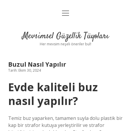
menüyü
Anasayfa
aç
Gizlilik Politikası
Mevsimsel Güzellik Tüyoları
Yasal Uyarı
Her mevsim neşeli öneriler bul!
Hakkımızda
Buzul Nasıl Yapılır
Tarih: Ekim 30, 2024
Evde kaliteli buz
nasıl yapılır?
Temiz buz yaparken, tamamen suyla dolu plastik bir
kap bir strafor kutuya yerleştirilir ve strafor