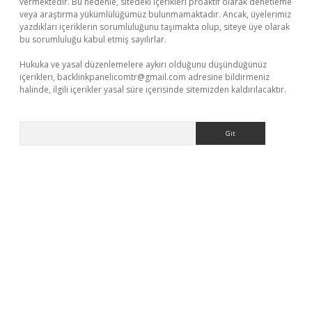
vermektedir. Bu nedenle, sitedeki içerikleri proaktif olarak denetleme
veya araştırma yükümlülüğümüz bulunmamaktadır. Ancak, üyelerimiz
yazdıkları içeriklerin sorumluluğunu taşımakta olup, siteye üye olarak
bu sorumluluğu kabul etmiş sayılırlar.
Hukuka ve yasal düzenlemelere aykırı olduğunu düşündüğünüz
içerikleri,
backlinkpanelicomtr@gmail.com
adresine bildirmeniz
halinde, ilgili içerikler yasal süre içerisinde sitemizden kaldırılacaktır.
Arama
texper.xyz
elexbet en iyi bahis sitesi