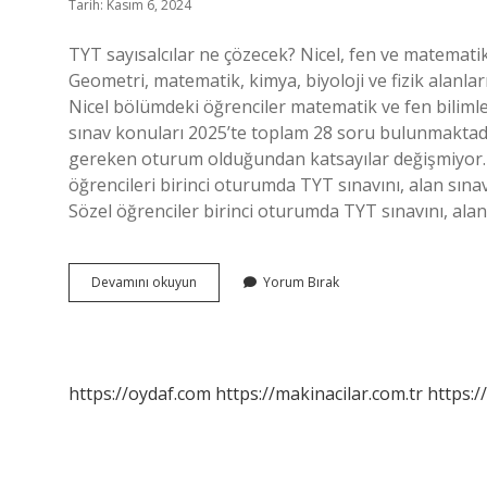
Tarih: Kasım 6, 2024
TYT sayısalcılar ne çözecek? Nicel, fen ve matematik
Geometri, matematik, kimya, biyoloji ve fizik alanla
Nicel bölümdeki öğrenciler matematik ve fen bilimle
sınav konuları 2025’te toplam 28 soru bulunmaktadı
gereken oturum olduğundan katsayılar değişmiyor. 
öğrencileri birinci oturumda TYT sınavını, alan sına
Sözel öğrenciler birinci oturumda TYT sınavını, alan 
Sayısal
Devamını okuyun
Yorum Bırak
Bölüm
Tyt
De
Ne
Çözecek
https://oydaf.com
https://makinacilar.com.tr
https:/