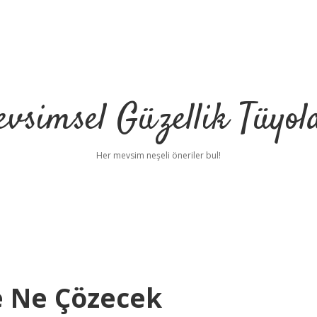
vsimsel Güzellik Tüyol
Her mevsim neşeli öneriler bul!
e Ne Çözecek