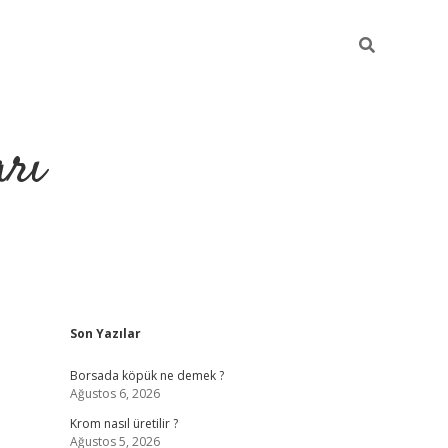
arı
Sidebar
Son Yazılar
betci
hiltonbet giriş
ilbet giriş yap
ilbet.online
piabella gi
Borsada köpük ne demek ?
Ağustos 6, 2026
Krom nasıl üretilir ?
Ağustos 5, 2026