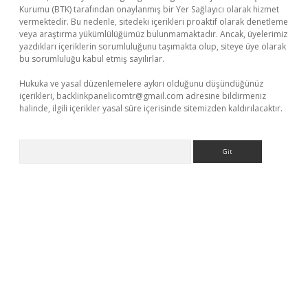
Kurumu (BTK) tarafından onaylanmış bir Yer Sağlayıcı olarak hizmet
vermektedir. Bu nedenle, sitedeki içerikleri proaktif olarak denetleme
veya araştırma yükümlülüğümüz bulunmamaktadır. Ancak, üyelerimiz
yazdıkları içeriklerin sorumluluğunu taşımakta olup, siteye üye olarak
bu sorumluluğu kabul etmiş sayılırlar.
Hukuka ve yasal düzenlemelere aykırı olduğunu düşündüğünüz
içerikleri,
backlinkpanelicomtr@gmail.com
adresine bildirmeniz
halinde, ilgili içerikler yasal süre içerisinde sitemizden kaldırılacaktır.
Arama
exper.xyz
elexbet en iyi bahis sitesi