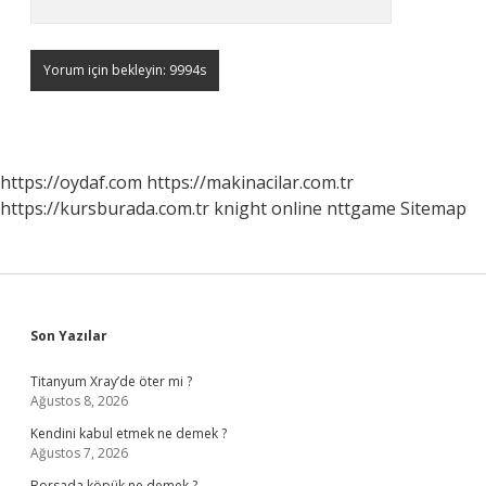
https://oydaf.com
https://makinacilar.com.tr
https://kursburada.com.tr
knight online
nttgame
Sitemap
Sidebar
Son Yazılar
Titanyum Xray’de öter mi ?
Ağustos 8, 2026
Kendini kabul etmek ne demek ?
Ağustos 7, 2026
Borsada köpük ne demek ?