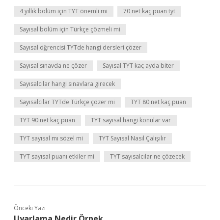
4 yıllık bölüm için TYT önemli mi
70 net kaç puan tyt
Sayısal bölüm için Türkçe çözmeli mi
Sayısal öğrencisi TYTde hangi dersleri çözer
Sayısal sınavda ne çözer
Sayısal TYT kaç ayda biter
Sayısalcılar hangi sınavlara girecek
Sayısalcılar TYTde Türkçe çözer mi
TYT 80 net kaç puan
TYT 90 net kaç puan
TYT sayısal hangi konular var
TYT sayısal mı sözel mi
TYT Sayısal Nasıl Çalışılır
TYT sayısal puanı etkiler mi
TYT sayısalcılar ne çözecek
Önceki Yazı
Uyarlama Nedir Örnek