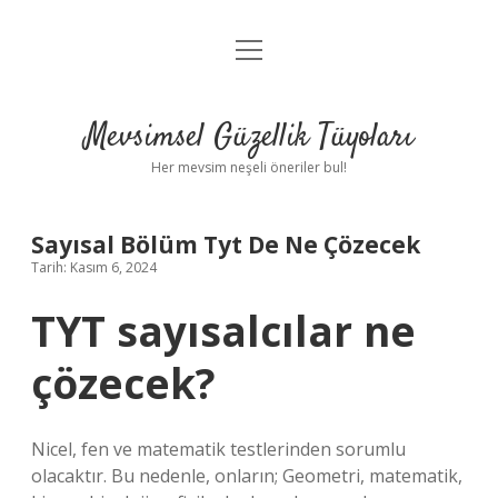
menüyü
Anasayfa
aç
Gizlilik Politikası
Mevsimsel Güzellik Tüyoları
Yasal Uyarı
Her mevsim neşeli öneriler bul!
Hakkımızda
Sayısal Bölüm Tyt De Ne Çözecek
Tarih: Kasım 6, 2024
TYT sayısalcılar ne
çözecek?
Nicel, fen ve matematik testlerinden sorumlu
olacaktır. Bu nedenle, onların; Geometri, matematik,